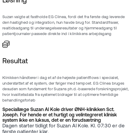
Løsning
Suzan valgte at fastholde EG Clinea, fordi det fra første dag leverede
den hastighed og integration, hun havde brug for. Standardfraser,
realtidsadgang til undersøgelsesresultater og hjemmeadgang til
patientjournaler passede direkte ind i klinikkens arbejdsgang
Resultat
Klinikken håndterer i dag et af de højeste patientflows i specialet,
understøttet af et system, der følger med tempoet. EG Clinea bruges
desuden som fundament for Suzans ph.d.-baserede forskningsprojekt,
hvor kvalitetsdata fra systemet bidrager til at optimere fremtidige
behandlingsforløb
Speciallæge Suzan Al Kole driver ØNH-klinikken Sct.
Joseph. For hende er et hurtigt og velintegreret klinisk
system ikke en luksus, det er en forudsætning
Dagen starter tidligt for Suzan Al Kole. Kl. 07:30 er de
første patienter klar.