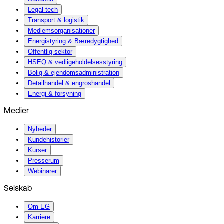
Legal tech
Transport & logistik
Medlemsorganisationer
Energistyring & Bæredygtighed
Offentlig sektor
HSEQ & vedligeholdelsesstyring
Bolig & ejendomsadministration
Detailhandel & engroshandel
Energi & forsyning
Medier
Nyheder
Kundehistorier
Kurser
Presserum
Webinarer
Selskab
Om EG
Karriere