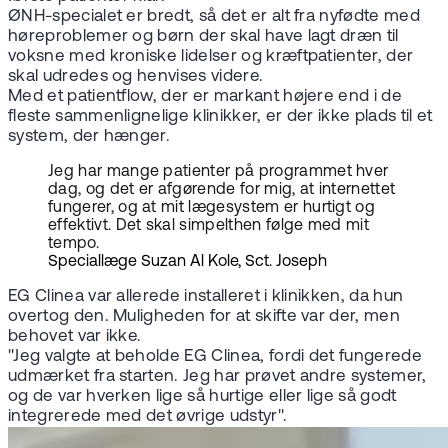
ØNH-specialet er bredt, så det er alt fra nyfødte med
høreproblemer og børn der skal have lagt dræn til
voksne med kroniske lidelser og kræftpatienter, der
skal udredes og henvises videre.
Med et patientflow, der er markant højere end i de
fleste sammenlignelige klinikker, er der ikke plads til et
system, der hænger.
Jeg har mange patienter på programmet hver
dag, og det er afgørende for mig, at internettet
fungerer, og at mit lægesystem er hurtigt og
effektivt. Det skal simpelthen følge med mit
tempo.
Speciallæge Suzan Al Kole, Sct. Joseph
EG Clinea var allerede installeret i klinikken, da hun
overtog den. Muligheden for at skifte var der, men
behovet var ikke.
"Jeg valgte at beholde EG Clinea, fordi det fungerede
udmærket fra starten. Jeg har prøvet andre systemer,
og de var hverken lige så hurtige eller lige så godt
integrerede med det øvrige udstyr".