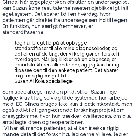
Clinea. Når sygeplejersken afslutter en undersøgelse,
kan Suzan åbne resultaterne næsten øjeblikkeligt i sit
eget system. Det sparer tid i en hverdag, hvor
patienten går direkte fra undersøgelsen ind til lægen.
En funktion, hun særligt fremhæver, er
standardfraserne.
Jeg har brugt tid på at opbygge
standardfraser til alle mine diagnosekoder, og
det er en af de ting, der virkelig gør en forskel i
hverdagen. Når jeg klikker på en diagnose, er
grundstrukturen allerede der, og jeg kan hurtigt
tilpasse den til den enkelte patient. Det sparer
mig for rigtig meget tid.
Suzan Al Kole, speciallæge
Som speciallæge med en ph.d. stiller Suzan høje
faglige krav til sig selv og til de systemer, hun arbejder
med. EG Clinea bruges ikke kun til patientkontakt, men
også aktivt i et igangværende forskningsprojekt om
øresygdomme, hvor hun trækker kvalitetsdata om bl.a.
antal lagte dræn og reoperationer.
"Vi har så mange patienter, at vi kan trække rigtig
mange data til det forskning, jeg gerne vil lave. Jeg er