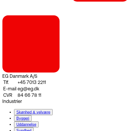
EG Danmark A/S
Tlf.
+45 7013 2211
E-mail
eg@eg.dk
CVR
84 66 78 11
Industrier
Skønhed & velvære
Byggeri
Uddannelse
Sundhed