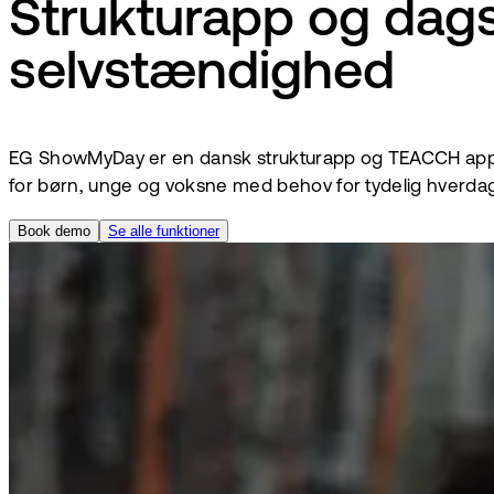
Strukturapp og dagss
selvstændighed
EG ShowMyDay er en dansk strukturapp og TEACCH app.
for børn, unge og voksne med behov for tydelig hverdag
Book demo
Se alle funktioner