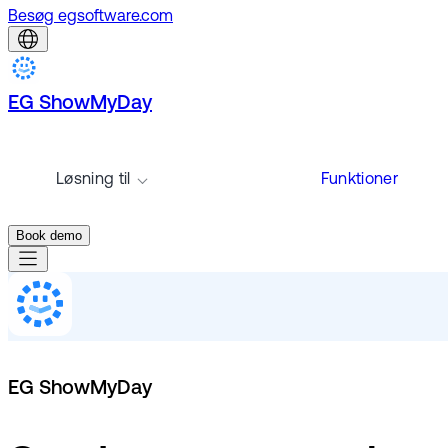
Besøg egsoftware.com
EG ShowMyDay
Løsning til
Funktioner
Book demo
EG ShowMyDay