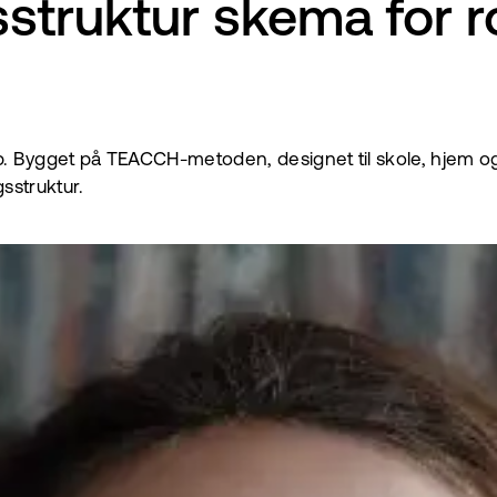
truktur skema for ro
 Bygget på TEACCH-metoden, designet til skole, hjem o
sstruktur.