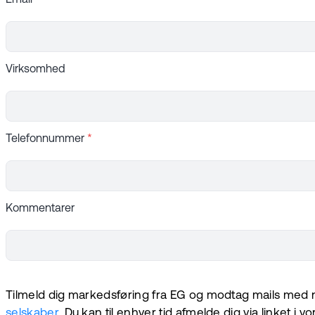
Email
*
Virksomhed
Telefonnummer
*
Kommentarer
Tilmeld dig markedsføring fra EG og modtag mails med n
selskaber
. Du kan til enhver tid afmelde dig via linket i v