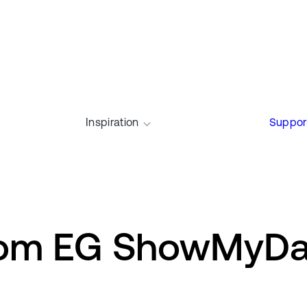
Inspiration
Suppor
e om EG ShowMyD