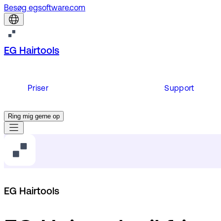
Besøg egsoftware.com
EG Hairtools
Priser
Support
Ring mig gerne op
EG Hairtools