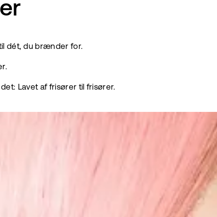
rer
il dét, du brænder for.
r.
et: Lavet af frisører til frisører.