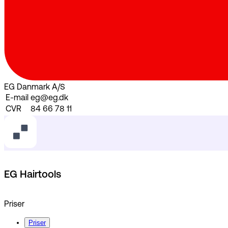
EG Danmark A/S
E-mail
eg@eg.dk
CVR
84 66 78 11
EG Hairtools
Priser
Priser