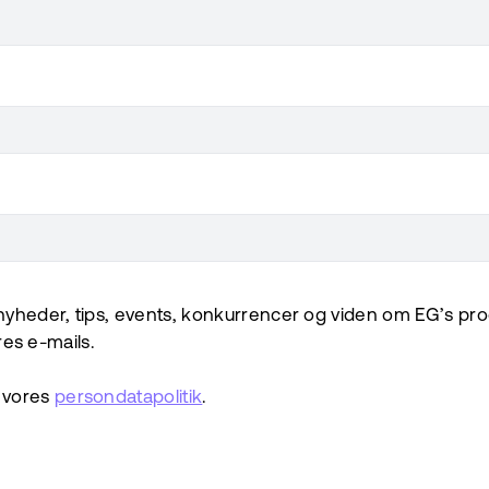
yheder, tips, events, konkurrencer og viden om EG’s prod
ores e-mails.
 vores
persondatapolitik
.