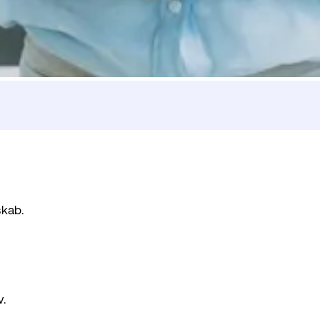
skab.
v.