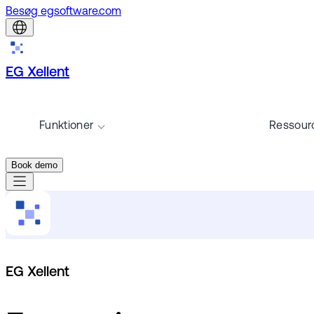
Besøg egsoftware.com
EG Xellent
Funktioner
Ressour
Book demo
EG Xellent