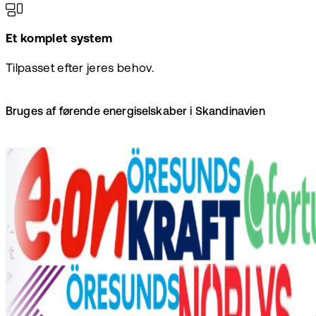
Et komplet system
Tilpasset efter jeres behov.
Bruges af førende energiselskaber i Skandinavien