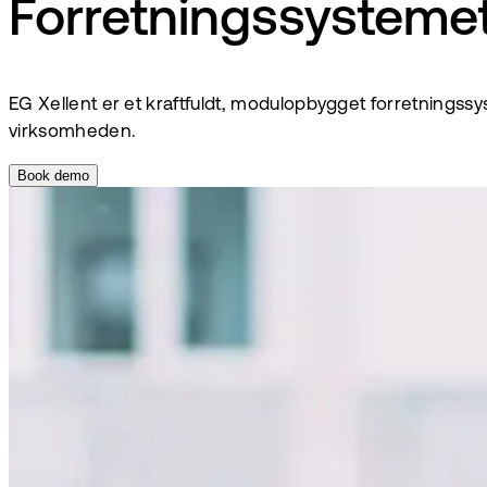
Forretningssystemet
EG Xellent er et kraftfuldt, modulopbygget forretningss
virksomheden.
Book demo