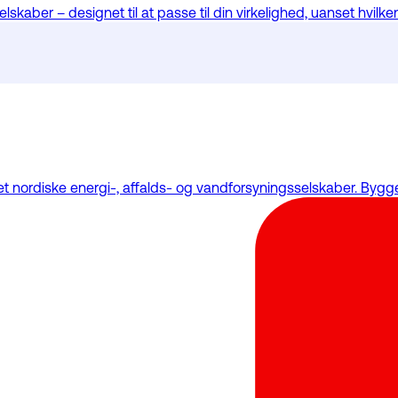
kaber – designet til at passe til din virkelighed, uanset hvilken
sset nordiske energi-, affalds- og vandforsyningsselskaber. Byg