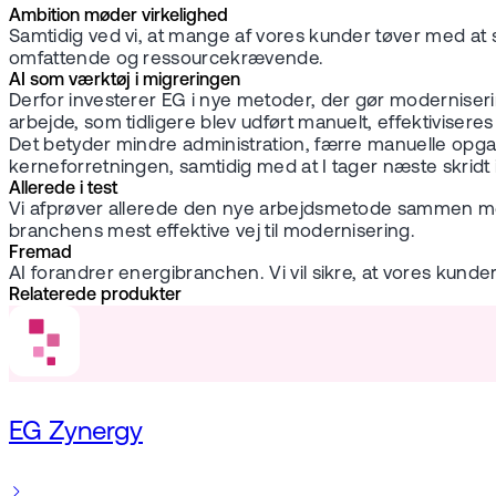
Ambition møder virkelighed
Samtidig ved vi, at mange af vores kunder tøver med at 
omfattende og ressourcekrævende.
AI som værktøj i migreringen
Derfor investerer EG i nye metoder, der gør moderniseri
arbejde, som tidligere blev udført manuelt, effektiviseres 
Det betyder mindre administration, færre manuelle opga
kerneforretningen, samtidig med at I tager næste skridt i 
Allerede i test
Vi afprøver allerede den nye arbejdsmetode sammen med 
branchens mest effektive vej til modernisering.
Fremad
AI forandrer energibranchen. Vi vil sikre, at vores kund
Relaterede produkter
EG Zynergy