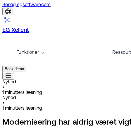
Besøg egsoftware.com
EG Xellent
Funktioner
Ressour
Book demo
Nyhed
•
1
minutters læsning
Nyhed
•
1
minutters læsning
Modernisering har aldrig været vig