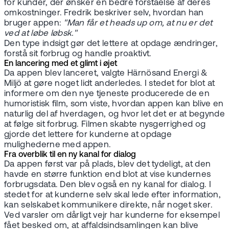
for kunder, der ønsker en bedre forståelse af deres
omkostninger. Fredrik beskriver selv, hvordan han
bruger appen:
"Man får et heads up om, at nu er det
ved at løbe løbsk."
Den type indsigt gør det lettere at opdage ændringer,
forstå sit forbrug og handle proaktivt.
En lancering med et glimt i øjet
Da appen blev lanceret, valgte Härnösand Energi &
Miljö at gøre noget lidt anderledes. I stedet for blot at
informere om den nye tjeneste producerede de en
humoristisk film, som viste, hvordan appen kan blive en
naturlig del af hverdagen, og hvor let det er at begynde
at følge sit forbrug. Filmen skabte nysgerrighed og
gjorde det lettere for kunderne at opdage
mulighederne med appen.
Fra overblik til en ny kanal for dialog
Da appen først var på plads, blev det tydeligt, at den
havde en større funktion end blot at vise kundernes
forbrugsdata. Den blev også en ny kanal for dialog. I
stedet for at kunderne selv skal lede efter information,
kan selskabet kommunikere direkte, når noget sker.
Ved varsler om dårligt vejr har kunderne for eksempel
fået besked om, at affaldsindsamlingen kan blive