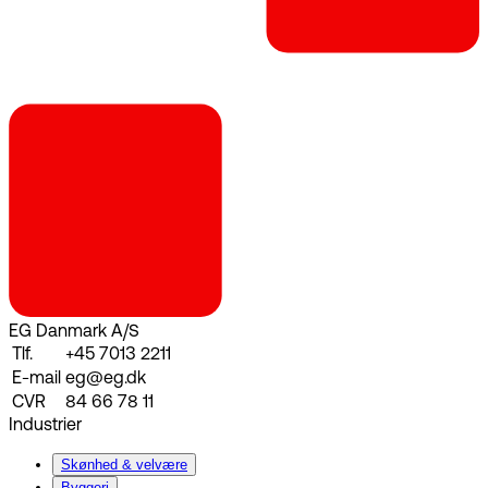
EG Danmark A/S
Tlf.
+45 7013 2211
E-mail
eg@eg.dk
CVR
84 66 78 11
Industrier
Skønhed & velvære
Byggeri