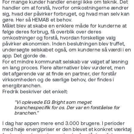
For mange kunder handler energi ikke om teknik. Det
handler om at forstå, hvorfor omkostningerne ændrer
sig, hvad der påvirker forbruget, og hvad man selv kan
gøre. Her så HEMAB et behov.
Målet blev at skabe en enklere måde for kunderne at
følge deres forbrug, få overblik over deres
omkostninger og forstå, hvordan forskellige valg
påvirker økonomien. Inden beslutningen blev truffet,
undersøgte selskabet også, om kunderne så værdi i en
app. Det gjorde de.
For et mindre kommunalt selskab var valget af løsning
en lang proces. Flere alternativer blev vurderet, men
det afgørende var at finde en partner, der forstår
virksomheden og de særlige behov, der findes i
energibranchen.
Fredrik beskriver det enkelt:
"Vi oplevede EG Bright som meget
branchespecifik for os. Der var en forståelse for
branchen."
I dag har appen mere end 3.000 brugere. I perioder
med høje energipriser er den blevet et konkret værktøj