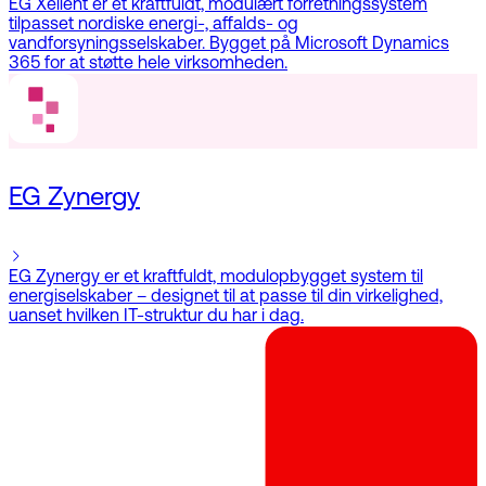
EG Xellent er et kraftfuldt, modulært forretningssystem
tilpasset nordiske energi-, affalds- og
vandforsyningsselskaber. Bygget på Microsoft Dynamics
365 for at støtte hele virksomheden.
EG Zynergy
EG Zynergy er et kraftfuldt, modulopbygget system til
energiselskaber – designet til at passe til din virkelighed,
uanset hvilken IT-struktur du har i dag.