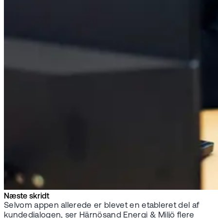
Næste skridt
Selvom appen allerede er blevet en etableret del af
kundedialogen, ser Härnösand Energi & Miljö flere