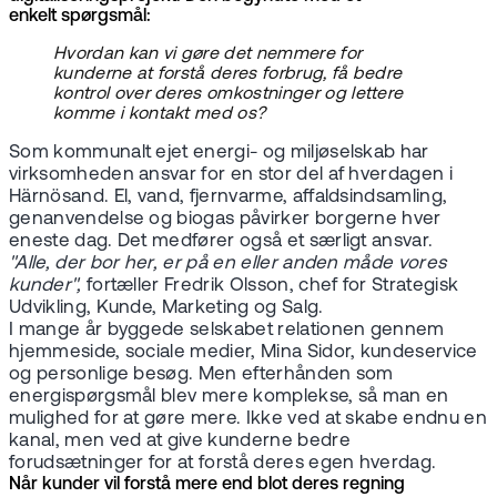
enkelt spørgsmål:
Hvordan kan vi gøre det nemmere for
kunderne at forstå deres forbrug, få bedre
kontrol over deres omkostninger og lettere
komme i kontakt med os?
Som kommunalt ejet energi- og miljøselskab har
virksomheden ansvar for en stor del af hverdagen i
Härnösand. El, vand, fjernvarme, affaldsindsamling,
genanvendelse og biogas påvirker borgerne hver
eneste dag. Det medfører også et særligt ansvar.
"Alle, der bor her, er på en eller anden måde vores
kunder",
fortæller Fredrik Olsson, chef for Strategisk
Udvikling, Kunde, Marketing og Salg.
I mange år byggede selskabet relationen gennem
hjemmeside, sociale medier, Mina Sidor, kundeservice
og personlige besøg. Men efterhånden som
energispørgsmål blev mere komplekse, så man en
mulighed for at gøre mere. Ikke ved at skabe endnu en
kanal, men ved at give kunderne bedre
forudsætninger for at forstå deres egen hverdag.
Når kunder vil forstå mere end blot deres regning