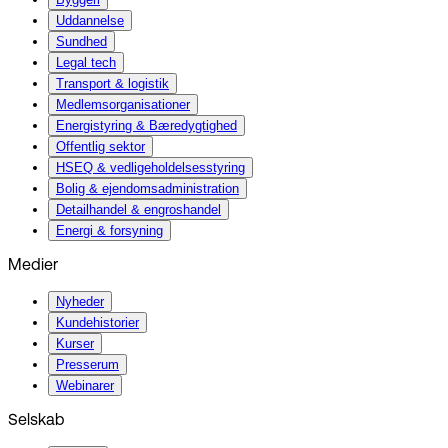
Uddannelse
Sundhed
Legal tech
Transport & logistik
Medlemsorganisationer
Energistyring & Bæredygtighed
Offentlig sektor
HSEQ & vedligeholdelsesstyring
Bolig & ejendomsadministration
Detailhandel & engroshandel
Energi & forsyning
Medier
Nyheder
Kundehistorier
Kurser
Presserum
Webinarer
Selskab