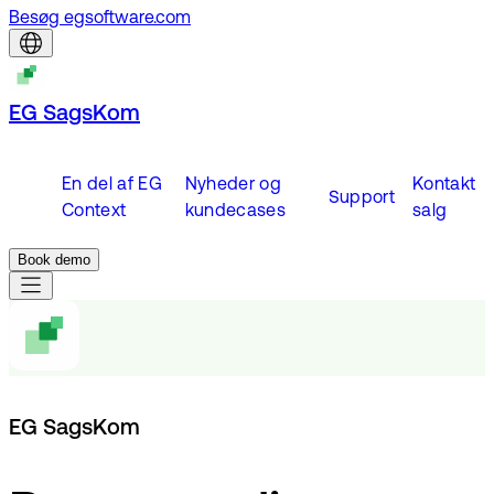
Besøg egsoftware.com
EG SagsKom
En del af EG
Nyheder og
Kontakt
Support
Context
kundecases
salg
Book demo
EG SagsKom