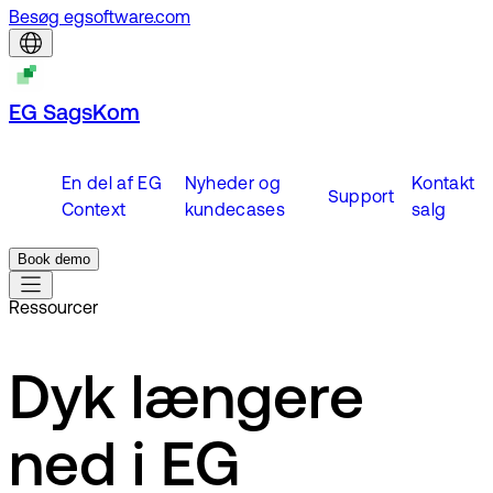
Besøg egsoftware.com
EG SagsKom
En del af EG
Nyheder og
Kontakt
Support
Context
kundecases
salg
Book demo
Ressourcer
Dyk længere
ned i EG