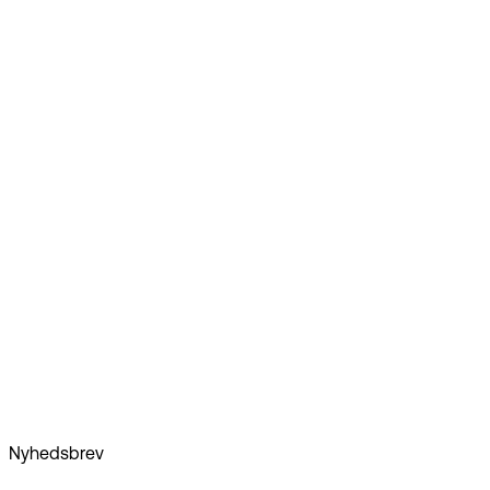
EG Selvbetjening
+2
Nyhed
Mød EG på Kommunernes Digitaliseringstræf 2026
Nyhedsbrev