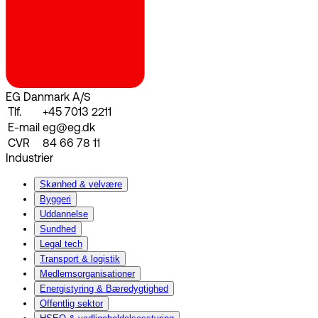
EG Danmark A/S
Tlf.
+45 7013 2211
E-mail
eg@eg.dk
CVR
84 66 78 11
Industrier
Skønhed & velvære
Byggeri
Uddannelse
Sundhed
Legal tech
Transport & logistik
Medlemsorganisationer
Energistyring & Bæredygtighed
Offentlig sektor