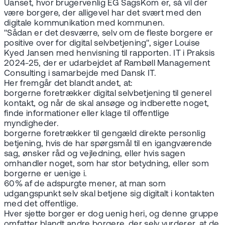
Uanset, hvor brugervenlig EG SagsKom er, så vil der
være borgere, der alligevel har det svært med den
digitale kommunikation med kommunen.
"Sådan er det desværre, selv om de fleste borgere er
positive over for digital selvbetjening", siger Louise
Kyed Jansen med henvisning til rapporten. IT i Praksis
2024-25, der er udarbejdet af Rambøll Management
Consulting i samarbejde med Dansk IT.
Her fremgår det blandt andet, at:
borgerne foretrækker digital selvbetjening til generel
kontakt, og når de skal ansøge og indberette noget,
finde informationer eller klage til offentlige
myndigheder.
borgerne foretrækker til gengæld direkte personlig
betjening, hvis de har spørgsmål til en igangværende
sag, ønsker råd og vejledning, eller hvis sagen
omhandler noget, som har stor betydning, eller som
borgerne er uenige i.
60% af de adspurgte mener, at man som
udgangspunkt selv skal betjene sig digitalt i kontakten
med det offentlige.
Hver sjette borger er dog uenig heri, og denne gruppe
omfatter blandt andre borgere, der selv vurderer, at de