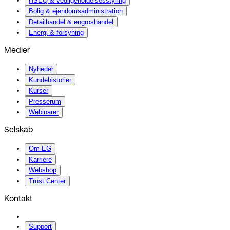
HSEQ & vedligeholdelsesstyring
Bolig & ejendomsadministration
Detailhandel & engroshandel
Energi & forsyning
Medier
Nyheder
Kundehistorier
Kurser
Presserum
Webinarer
Selskab
Om EG
Karriere
Webshop
Trust Center
Kontakt
Support