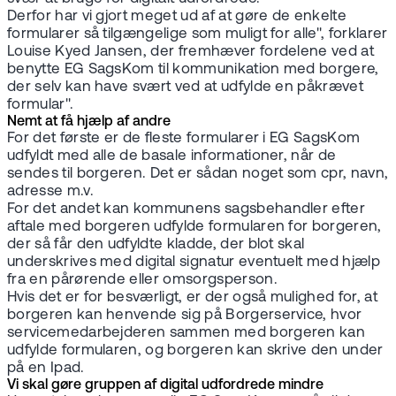
Derfor har vi gjort meget ud af at gøre de enkelte
formularer så tilgængelige som muligt for alle", forklarer
Louise Kyed Jansen, der fremhæver fordelene ved at
benytte EG SagsKom til kommunikation med borgere,
der selv kan have svært ved at udfylde en påkrævet
formular".
Nemt at få hjælp af andre
For det første er de fleste formularer i EG SagsKom
udfyldt med alle de basale informationer, når de
sendes til borgeren. Det er sådan noget som cpr, navn,
adresse m.v.
For det andet kan kommunens sagsbehandler efter
aftale med borgeren udfylde formularen for borgeren,
der så får den udfyldte kladde, der blot skal
underskrives med digital signatur eventuelt med hjælp
fra en pårørende eller omsorgsperson.
Hvis det er for besværligt, er der også mulighed for, at
borgeren kan henvende sig på Borgerservice, hvor
servicemedarbejderen sammen med borgeren kan
udfylde formularen, og borgeren kan skrive den under
på en Ipad.
Vi skal gøre gruppen af digital udfordrede mindre