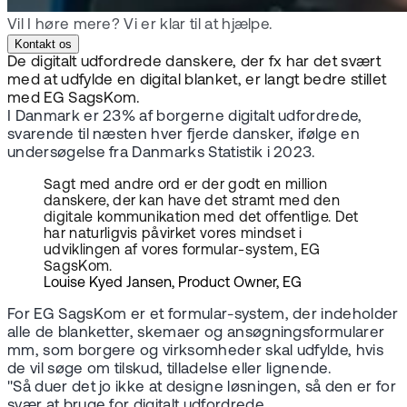
Vil I høre mere? Vi er klar til at hjælpe.
Kontakt os
De digitalt udfordrede danskere, der fx har det svært
med at udfylde en digital blanket, er langt bedre stillet
med EG SagsKom.
I Danmark er 23% af borgerne digitalt udfordrede,
svarende til næsten hver fjerde dansker, ifølge en
undersøgelse fra Danmarks Statistik i 2023.
Sagt med andre ord er der godt en million
danskere, der kan have det stramt med den
digitale kommunikation med det offentlige. Det
har naturligvis påvirket vores mindset i
udviklingen af vores formular-system, EG
SagsKom.
Louise Kyed Jansen, Product Owner, EG
For EG SagsKom er et formular-system, der indeholder
alle de blanketter, skemaer og ansøgningsformularer
mm, som borgere og virksomheder skal udfylde, hvis
de vil søge om tilskud, tilladelse eller lignende.
"Så duer det jo ikke at designe løsningen, så den er for
svær at bruge for digitalt udfordrede.