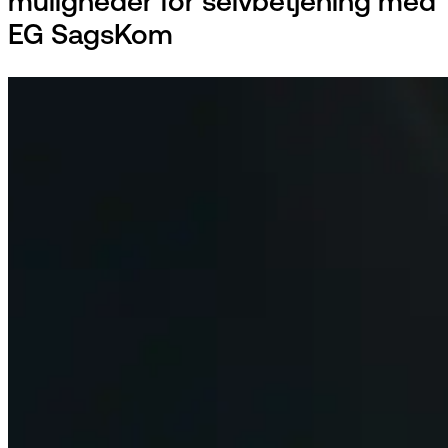
muligheder for selvbetjening med
EG SagsKom