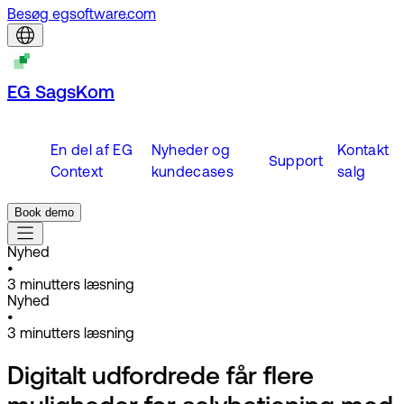
Besøg egsoftware.com
EG SagsKom
En del af EG
Nyheder og
Kontakt
Support
Context
kundecases
salg
Book demo
Nyhed
•
3
minutters læsning
Nyhed
•
3
minutters læsning
Digitalt udfordrede får flere