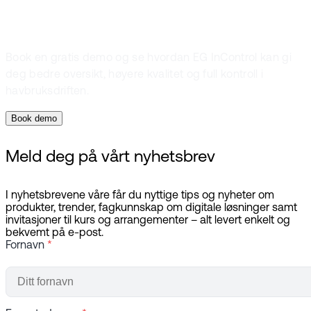
Book en gratis demo og se hvordan EG InControl kan gi
deg bedre oversikt, høyere kvalitet og full kontroll i
havbruksdriften.
Book demo
Meld deg på vårt nyhetsbrev
I nyhetsbrevene våre får du nyttige tips og nyheter om
produkter, trender, fagkunnskap om digitale løsninger samt
invitasjoner til kurs og arrangementer – alt levert enkelt og
bekvemt på e-post.
Fornavn
*