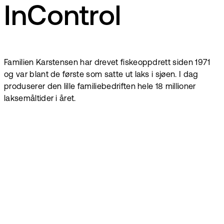
InControl
Familien Karstensen har drevet fiskeoppdrett siden 1971
og var blant de første som satte ut laks i sjøen. I dag
produserer den lille familiebedriften hele 18 millioner
laksemåltider i året.
Book demo
Vil du se
hvordan det
fungerer?