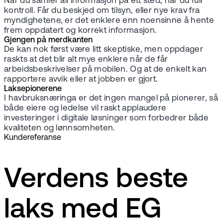
Når du samler all informasjon på ett sted, har du full
kontroll. Får du beskjed om tilsyn, eller nye krav fra
myndighetene, er det enklere enn noensinne å hente
frem oppdatert og korrekt informasjon.
Gjengen på merdkanten
De kan nok først være litt skeptiske, men oppdager
raskts at det blir alt mye enklere når de får
arbeidsbeskrivelser på mobilen. Og at de enkelt kan
rapportere avvik eller at jobben er gjort.
Laksepionerene
I havbruksnæringa er det ingen mangel på pionerer, så
både eiere og ledelse vil raskt applaudere
investeringer i digitale løsninger som forbedrer både
kvaliteten og lønnsomheten.
Kundereferanse
Verdens beste
laks med EG