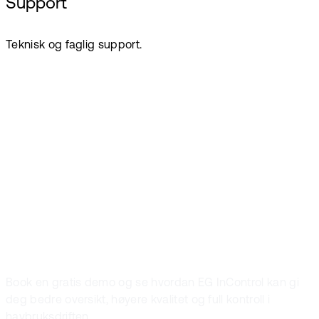
Support
Teknisk og faglig support.
Book demo
Vil du se
hvordan det
fungerer?
Book en gratis demo og se hvordan EG InControl kan gi
deg bedre oversikt, høyere kvalitet og full kontroll i
havbruksdriften.