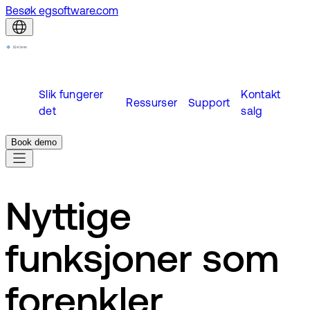
Besøk egsoftware.com
Slik fungerer
Kontakt
Ressurser
Support
det
salg
Book demo
Nyttige
funksjoner som
forenkler