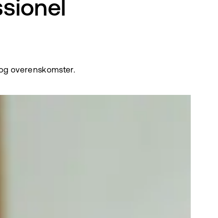
ssionel
r og overenskomster.