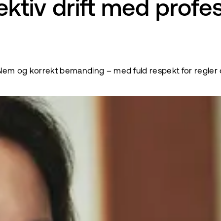
ektiv drift med profe
g. Nem og korrekt bemanding – med fuld respekt for regle