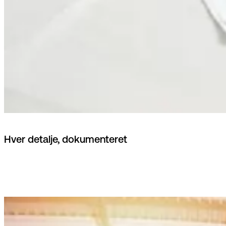
Hver detalje, dokumenteret
Style cards, tech packs og prøvestyring forbundet til
indkøb og produktion.