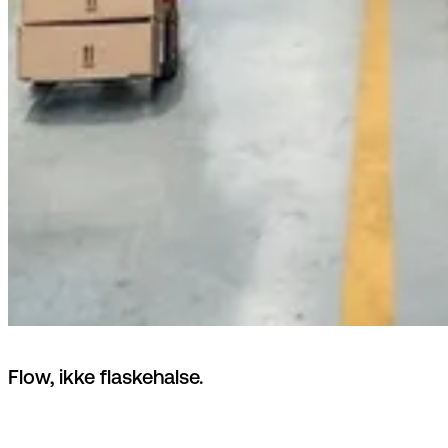
Flow, ikke flaskehalse.
Plukoptimering, cross-docking og B2B-allokering på