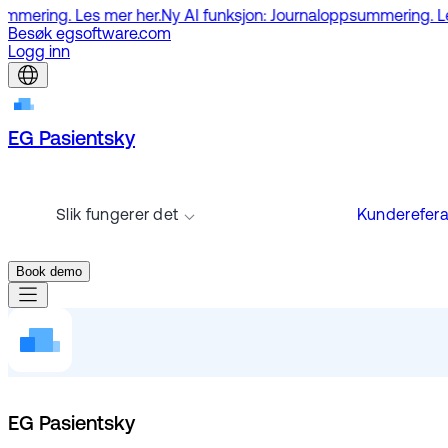
s mer her.
Ny AI funksjon: Journaloppsummering. Les mer her.
Ny
Besøk egsoftware.com
Logg inn
EG Pasientsky
Slik fungerer det
Kunderefer
Book demo
EG Pasientsky