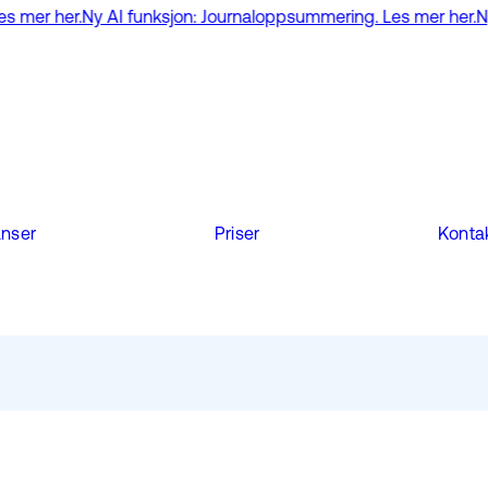
 AI funksjon: Journaloppsummering. Les mer her.
Ny AI funksjon
anser
Priser
Konta