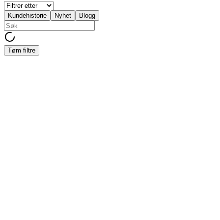
Kundehistorie
Nyhet
Blogg
Tøm filtre