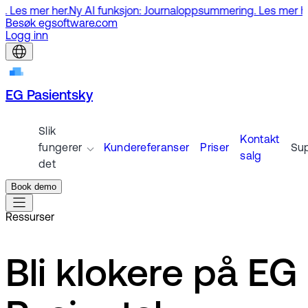
mer her.
Ny AI funksjon: Journaloppsummering. Les mer her.
Ny 
Besøk egsoftware.com
Logg inn
EG Pasientsky
Slik
Kontakt
fungerer
Kundereferanser
Priser
Su
salg
det
Book demo
Ressurser
Bli klokere på EG