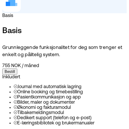
Basis
Basis
Grunnleggende funksjonalitet for deg som trenger et
enkelt og pålitelig system.
755 NOK
/
måned
Bestill
Inkludert
Journal med automatisk lagring
Online booking og timebestilling
Pasientkommunikasjon og app
Bilder, maler og dokumenter
Økonomi og fakturamodul
Tilbakemeldingsmodul
Dedikert support (telefon og e-post)
E-læringsbibliotek og brukermanualer