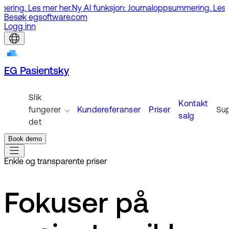
g. Les mer her.
Ny AI funksjon: Journaloppsummering. Les mer h
Besøk egsoftware.com
Logg inn
EG Pasientsky
Slik
Kontakt
fungerer
Kundereferanser
Priser
Su
salg
det
Book demo
Enkle og transparente priser
Fokuser på