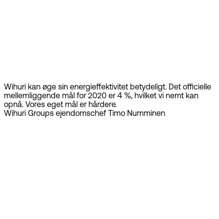
Wihuri kan øge sin energieffektivitet betydeligt. Det officielle
mellemliggende mål for 2020 er 4 %, hvilket vi nemt kan
opnå. Vores eget mål er hårdere.
Wihuri Groups ejendomschef Timo Numminen
Book en demo
Over 400
virksomheder