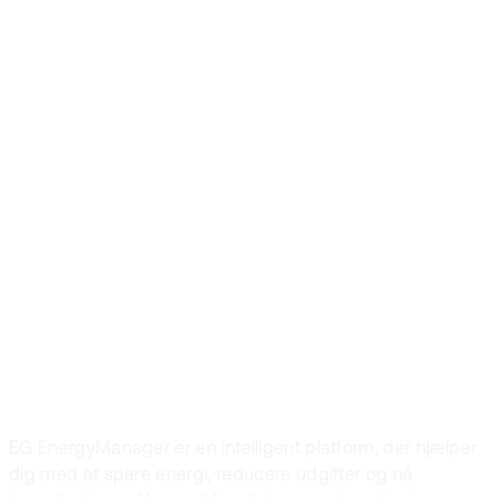
optimerer
allerede deres
forbrug med EG
EnergyManager.
Er du den
næste?
EG EnergyManager er en intelligent platform, der hjælper
dig med at spare energi, reducere udgifter og nå