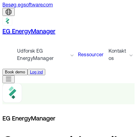
Besøg egsoftware.com
EG EnergyManager
Udforsk EG
Kontakt
Ressourcer
EnergyManager
os
Book demo
Log ind
EG EnergyManager