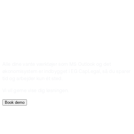
Passer
løsningen også
til dig?
Alle dine vante værktøjer som MS Outlook og det
økonomisystem er indbygget i EG CapLegal, så du sparer
tid og arbejder kun ét sted.
Vi vil gerne vise dig løsningen.
Book demo
Klient- og sagsstyring
Økonomistyring