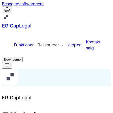
Besøg egsoftware.com
EG CapLegal
Kontakt
Funktioner
Ressourcer
Support
salg
Book demo
EG CapLegal