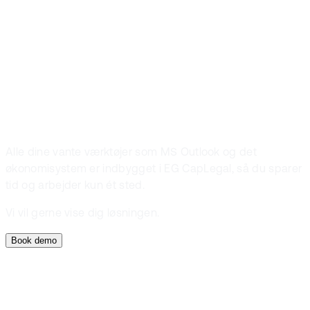
Passer
løsningen også
til dig?
Alle dine vante værktøjer som MS Outlook og det
økonomisystem er indbygget i EG CapLegal, så du sparer
tid og arbejder kun ét sted.
Vi vil gerne vise dig løsningen.
Book demo
Book demo