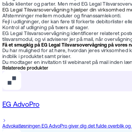
både klienter og parter. Men med EG Legal Tilsvarsove
EG Legal Tilsvarsovervågning hjælper din virksomhed me
Afstemninger mellem moduler og finanssamlekonti.
Fejl i udligninger, der kan føre til forkerte debitorlister
Kontrol af udligning på tværs af sager.
EG Legal Tilsvarsovervågning identificerer relateret post
tilsvarsmodul, og vi adviserer jer på mail, når overvåg
Få et smugkig på EG Legal Tilsvarsovervågning på vores 
Du har mulighed for at høre, hvordan jeres virksomhed k
indblik i produktet samt priser.
Du modtager en invitation til webinaret på mail inden læ
Relaterede produkter
EG AdvoPro
Advokatløsningen EG AdvoPro giver dig det fulde overblik og a