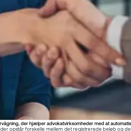
overvågning, der hjælper advokatvirksomheder med at automatis
er opstår forskelle mellem det registrerede beløb og det re