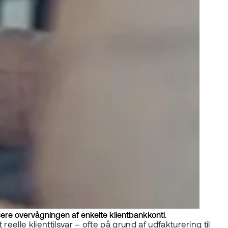
ere overvågningen af enkelte klientbankkonti.
elle klienttilsvar – ofte på grund af udfakturering til