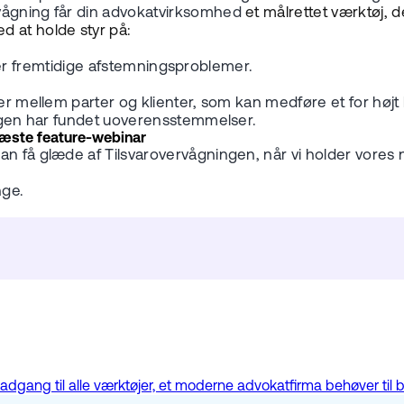
rvågning får din advokatvirksomhed
et målrettet værktøj, der
d at holde styr på:
 eller fremtidige afstemningsproblemer.
er mellem parter og klienter, som kan medføre et for højt k
ningen har fundet uoverensstemmelser.
næste feature-webinar
an få glæde af Tilsvarovervågningen, når vi holder vores 
nge.
dgang til alle værktøjer, et moderne advokatfirma behøver til b