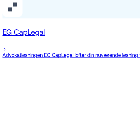
EG CapLegal
Advokatløsningen EG CapLegal løfter din nuværende løsning f