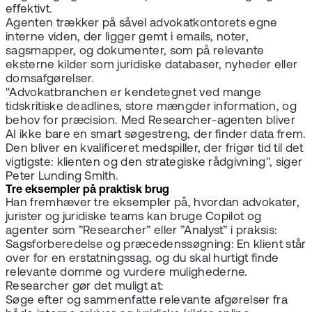
effektivt.
Agenten trækker på såvel advokatkontorets egne
interne viden, der ligger gemt i emails, noter,
sagsmapper, og dokumenter, som på relevante
eksterne kilder som juridiske databaser, nyheder eller
domsafgørelser.
"Advokatbranchen er kendetegnet ved mange
tidskritiske deadlines, store mængder information, og
behov for præcision. Med Researcher-agenten bliver
AI ikke bare en smart søgestreng, der finder data frem.
Den bliver en kvalificeret medspiller, der frigør tid til det
vigtigste: klienten og den strategiske rådgivning", siger
Peter Lunding Smith.
Tre eksempler på praktisk brug
Han fremhæver tre eksempler på, hvordan advokater,
jurister og juridiske teams kan bruge Copilot og
agenter som ”Researcher” eller ”Analyst” i praksis:
Sagsforberedelse og præcedenssøgning: En klient står
over for en erstatningssag, og du skal hurtigt finde
relevante domme og vurdere mulighederne.
Researcher gør det muligt at:
Søge efter og sammenfatte relevante afgørelser fra