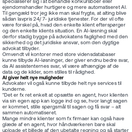
specialiserer sig i at behandle konkursboer eller
ejendomshandler hurtigere og mere automatiseret AI.
Til gengæld tror jeg ikke man skal frygte, at alting blive
sådan lavpris 24/ 7- juridiske tjenester. For der vil ofte
være forskel på, hvad den enkelte klient efterspørger
og den enkelte klients situation. En AI-løsning skal
derfor stadig bygge på advokatens faglighed med den
sikkerhed og det juridiske ansvar, som den dygtige
advokat tilbyder.
Omvendt vil kontorer med store vidensdatabaser
kunne tilbyde AI-løsninger, der giver endnu bedre svar,
da AI assistenternes svar, vil være afhængige af de
data og de kilder, som stilles til rådighed.
AI giver helt nye muligheder
Advokater vil også kunne tilbyde helt nye services til
kunderne.
"Det er fx ret enkelt at opsætte en agent, hvor klienten
via sin egen app kan logge ind og se, hvor langt sagen
er kommet, stille spørgsmål til sagen og få svar – alt
sammen automatiseret.
Mange mindre klienter som fx firmaer kan også have
glæde af en agent, hvor håndværkeren bare skal
uploade et billede af den ubetalte regning og så starter