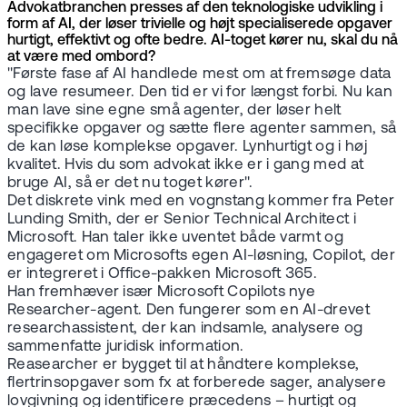
Advokatbranchen presses af den teknologiske udvikling i
form af AI, der løser trivielle og højt specialiserede opgaver
hurtigt, effektivt og ofte bedre. AI-toget kører nu, skal du nå
at være med ombord?
"Første fase af AI handlede mest om at fremsøge data
og lave resumeer. Den tid er vi for længst forbi. Nu kan
man lave sine egne små agenter, der løser helt
specifikke opgaver og sætte flere agenter sammen, så
de kan løse komplekse opgaver. Lynhurtigt og i høj
kvalitet. Hvis du som advokat ikke er i gang med at
bruge AI, så er det nu toget kører".
Det diskrete vink med en vognstang kommer fra Peter
Lunding Smith, der er Senior Technical Architect i
Microsoft. Han taler ikke uventet både varmt og
engageret om Microsofts egen AI-løsning, Copilot, der
er integreret i Office-pakken Microsoft 365.
Han fremhæver især Microsoft Copilots nye
Researcher-agent. Den fungerer som en AI-drevet
researchassistent, der kan indsamle, analysere og
sammenfatte juridisk information.
Reasearcher er bygget til at håndtere komplekse,
flertrinsopgaver som fx at forberede sager, analysere
lovgivning og identificere præcedens – hurtigt og