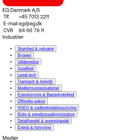
EG Danmark A/S
Tlf.
+45 7013 2211
E-mail
eg@eg.dk
CVR
84 66 78 11
Industrier
Skønhed & velvære
Byggeri
Uddannelse
Sundhed
Legal tech
Transport & logistik
Medlemsorganisationer
Energistyring & Bæredygtighed
Offentlig sektor
HSEQ & vedligeholdelsesstyring
Bolig & ejendomsadministration
Detailhandel & engroshandel
Energi & forsyning
Medier