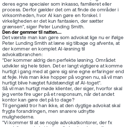
deres egne specialer som inkasso, familieret eller
process. Derfor gælder det om at finde de områder i
virksomheden, hvor AI kan gøre en forskel. I
virkeligheden er det kun fantasien, der sætter
grænsen", siger Peter Lunding Smith.
Den der gemmer til natten....
Det værste man kan gøre som advokat lige nu er ifølge
Peter Lunding Smith at læne sig tilbage og afvente, at
der kommer en komplet AI-løsning til
advokatbranchen:
"Der kommer aldrig den perfekte løsning. Området
udvikler sig hele tiden. Det er langt vigtigere at komme
hurtigt i gang med at gøre sig sine egne erfaringer end
at fejle. Hvis man ikke hopper på vognen nu, så vil man
hurtigt blive hægtet fuldstændigt af AI-toget".
Så vil man hurtigt møde klienter, der siger, hvorfor skal
jeg vente fire uger på et responsum, når det andet
kontor kan gøre det på to dage?
Til gengæld tror han ikke, at den dygtige advokat skal
frygte forandringen, men snarere udnytte
mulighederne.
"Vi kommer til at se nogle advokatkontorer, der fx