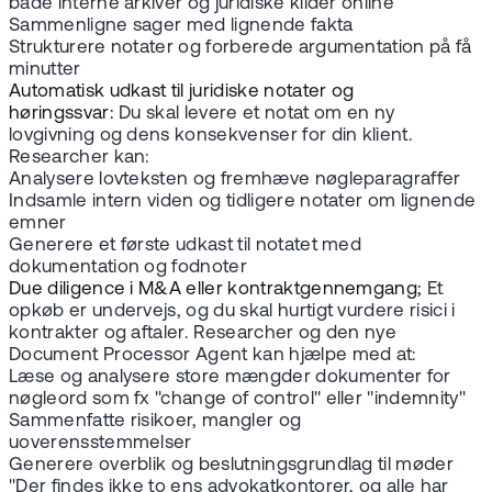
både interne arkiver og juridiske kilder online
Sammenligne sager med lignende fakta
Strukturere notater og forberede argumentation på få
minutter
Automatisk udkast til juridiske notater og
høringssvar:
Du skal levere et notat om en ny
lovgivning og dens konsekvenser for din klient.
Researcher kan:
Analysere lovteksten og fremhæve nøgleparagraffer
Indsamle intern viden og tidligere notater om lignende
emner
Generere et første udkast til notatet med
dokumentation og fodnoter
Due diligence i M&A eller kontraktgennemgang;
Et
opkøb er undervejs, og du skal hurtigt vurdere risici i
kontrakter og aftaler. Researcher og den nye
Document Processor Agent kan hjælpe med at:
Læse og analysere store mængder dokumenter for
nøgleord som fx "change of control" eller "indemnity"
Sammenfatte risikoer, mangler og
uoverensstemmelser
Generere overblik og beslutningsgrundlag til møder
"Der findes ikke to ens advokatkontorer, og alle har