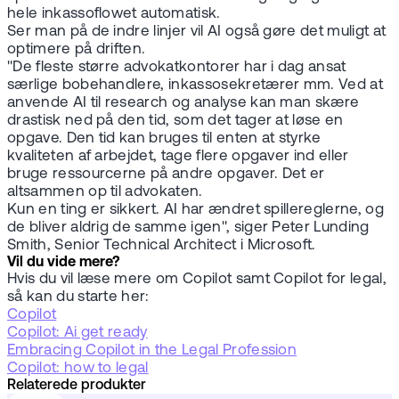
hele inkassoflowet automatisk.
Ser man på de indre linjer vil AI også gøre det muligt at
optimere på driften.
"De fleste større advokatkontorer har i dag ansat
særlige bobehandlere, inkassosekretærer mm. Ved at
anvende AI til research og analyse kan man skære
drastisk ned på den tid, som det tager at løse en
opgave. Den tid kan bruges til enten at styrke
kvaliteten af arbejdet, tage flere opgaver ind eller
bruge ressourcerne på andre opgaver. Det er
altsammen op til advokaten.
Kun en ting er sikkert. AI har ændret spillereglerne, og
de bliver aldrig de samme igen", siger Peter Lunding
Smith, Senior Technical Architect i Microsoft.
Vil du vide mere?
Hvis du vil læse mere om Copilot samt Copilot for legal,
så kan du starte her:
Copilot
Copilot: Ai get ready
Embracing Copilot in the Legal Profession
Copilot: how to legal
Relaterede produkter