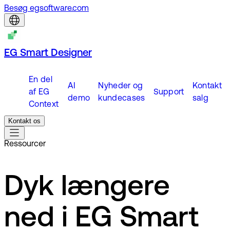
Besøg egsoftware.com
EG Smart Designer
En del
AI
Nyheder og
Kontakt
af EG
Support
demo
kundecases
salg
Context
Kontakt os
Ressourcer
Dyk længere
ned i EG Smart