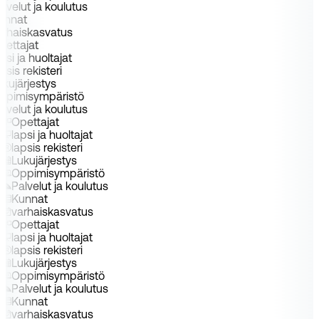
alvelut ja koulutus
unnat
arhaiskasvatus
pettajat
apsi ja huoltajat
apsis rekisteri
ukujärjestys
ppimisympäristö
alvelut ja koulutus
Opettajat
lapsi ja huoltajat
lapsis rekisteri
Lukujärjestys
Oppimisympäristö
Palvelut ja koulutus
Kunnat
varhaiskasvatus
Opettajat
lapsi ja huoltajat
lapsis rekisteri
Lukujärjestys
Oppimisympäristö
Palvelut ja koulutus
Kunnat
varhaiskasvatus