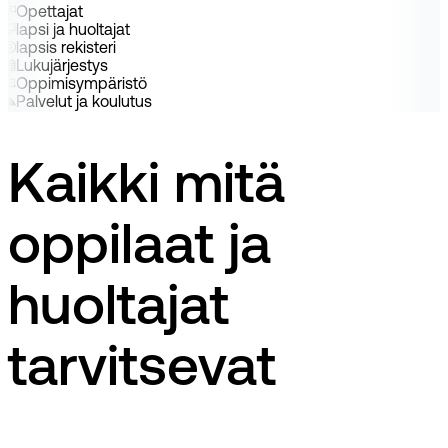
Opettajat
lapsi ja huoltajat
lapsis rekisteri
Lukujärjestys
Oppimisympäristö
Palvelut ja koulutus
Kaikki mitä
oppilaat ja
huoltajat
tarvitsevat