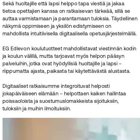
Sekä huoltajille että lapsi helppo tapa viestiä ja jakaa
tietoa opettajien kanssa on ratkaisevan tärkeää, sillä se
auttaa varmistamaan ja parantamaan tuloksia. Täydellinen
näkymä oppimiseen ja yksilön edistymiseen on
mahdollista intuitiivisella digitaalisella opetusjärjestelmällä.
EG Edlevo:n koulutuotteet mahdollistavat viestinnän kodin
ja koulun välillä, mutta tarjoavat myös helpon pääsyn
palveluihin, jotka ovat hyödyllisiä huoltajille ja lapsi –
riippumatta ajasta, paikasta tai käytettävästä alustasta.
Digitaaliset ratkaisumme integroituvat helposti
jokapäiväiseen elämään – helpottaen kaiken hallintaa
poissaoloista ja suostumuslomakkeista sijoituksiin,
tuloksiin ja muihin ilmoituksiin.