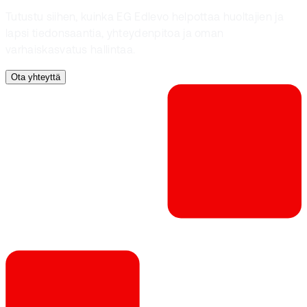
Tutustu siihen, kuinka EG Edlevo helpottaa huoltajien ja
lapsi tiedonsaantia, yhteydenpitoa ja oman
varhaiskasvatus hallintaa.
Ota yhteyttä