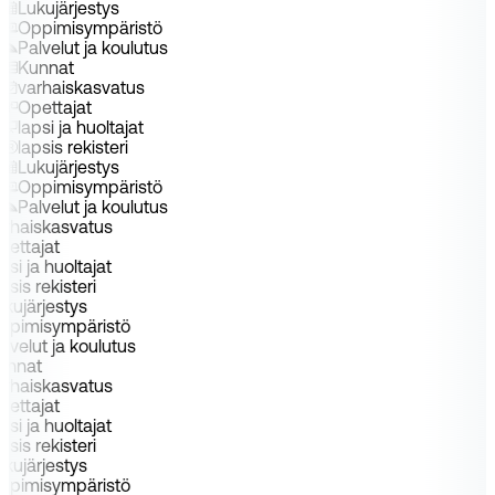
Lukujärjestys
Oppimisympäristö
Palvelut ja koulutus
Kunnat
varhaiskasvatus
Opettajat
lapsi ja huoltajat
lapsis rekisteri
Lukujärjestys
Oppimisympäristö
Palvelut ja koulutus
arhaiskasvatus
pettajat
apsi ja huoltajat
apsis rekisteri
ukujärjestys
ppimisympäristö
alvelut ja koulutus
unnat
arhaiskasvatus
pettajat
apsi ja huoltajat
apsis rekisteri
ukujärjestys
ppimisympäristö