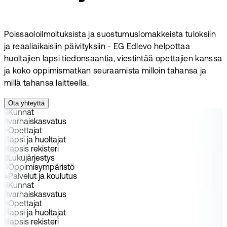
Poissaoloilmoituksista ja suostumuslomakkeista tuloksiin
ja reaaliaikaisiin päivityksiin - EG Edlevo helpottaa
huoltajien lapsi tiedonsaantia, viestintää opettajien kanssa
ja koko oppimismatkan seuraamista milloin tahansa ja
millä tahansa laitteella.
Ota yhteyttä
Kunnat
varhaiskasvatus
Opettajat
lapsi ja huoltajat
lapsis rekisteri
Lukujärjestys
Oppimisympäristö
Palvelut ja koulutus
Kunnat
varhaiskasvatus
Opettajat
lapsi ja huoltajat
lapsis rekisteri