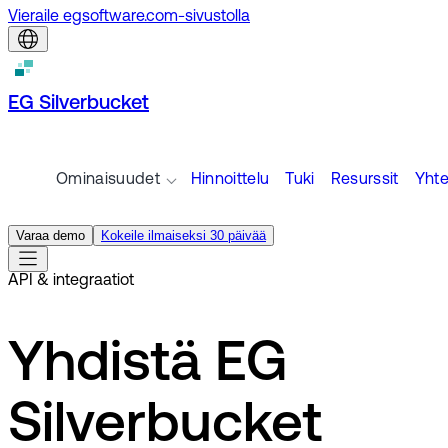
Vieraile egsoftware.com-sivustolla
EG Silverbucket
Ominaisuudet
Hinnoittelu
Tuki
Resurssit
Yhte
Varaa demo
Kokeile ilmaiseksi 30 päivää
API & integraatiot
Yhdistä EG
Silverbucket