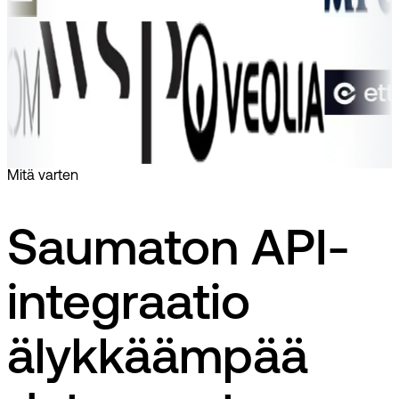
Mitä varten
Saumaton API-
integraatio
älykkäämpää