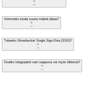
Voimmeko tuoda suuria määriä dataa?
Tukeeko Silverbucket Single Sign-Onia (SSO)?
Ovatko integraatiot vain saapuvia vai myös lähteviä?
Valmiina
yhdistämään EG