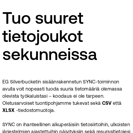
Tuo suuret
tietojoukot
sekunneissa
EG Silverbucketin sisäänrakennetun SYNC-toiminnon
avulla voit nopeasti tuoda suuria tietomääriä olemassa
olevista työkaluistasi – koodaus ei ole tarpeen.
Oletusarvoiset tuontipohjamme tukevat sekä
CSV
että
XLSX
-tiedostomuotoja.
SYNC on ihanteellinen alkuperäisiin tietosiirtoihin, ulkoisten
järjestelmien ajastettuihin päivityksiin sekä resurssitietojesi