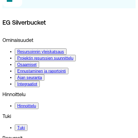
EG Silverbucket
Ominaisuudet
Resursoinnin yleiskatsaus
Projektin resurssien suunnittelu
Osaamiset
Ennustaminen ja raportointi
Ajan seuranta
Integraatiot
Hinnoittelu
Hinnoittelu
Tuki
Tuki