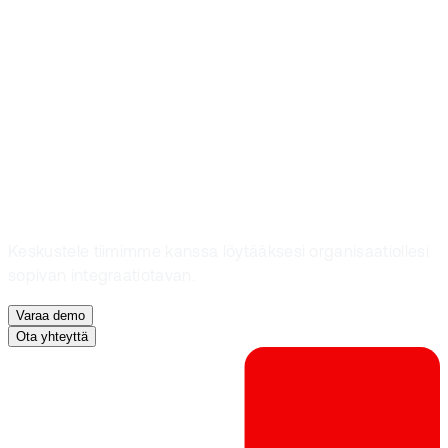
Silverbucket
teknologia-
alustaasi?
Keskustele tiimimme kanssa löytääksesi organisaatiollesi
sopivan integraatiotavan.
Varaa demo
Ota yhteyttä