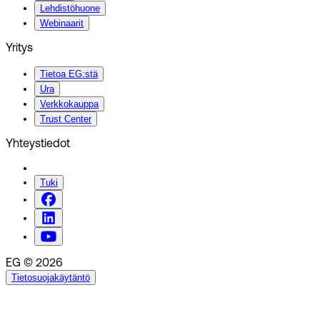
Lehdistöhuone
Webinaarit
Yritys
Tietoa EG:stä
Ura
Verkkokauppa
Trust Center
Yhteystiedot
Tuki
EG © 2026
Tietosuojakäytäntö