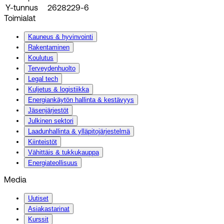
Y-tunnus
2628229-6
Toimialat
Kauneus & hyvinvointi
Rakentaminen
Koulutus
Terveydenhuolto
Legal tech
Kuljetus & logistiikka
Energiankäytön hallinta & kestävyys
Jäsenjärjestöt
Julkinen sektori
Laadunhallinta & ylläpitojärjestelmä
Kiinteistöt
Vähittäis & tukkukauppa
Energiateollisuus
Media
Uutiset
Asiakastarinat
Kurssit