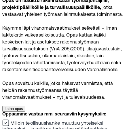
Opas on laadittu rakennusalan työmaajohtajille,
projektipäälliköille ja turvallisuuspäälliköille,
jotka
vastaavat yhteisen työmaan lainmukaisesta toiminnasta.
Käymme läpi viranomaisvaatimukset selkeästi – ilman
lakitekstin vaikeaselkoisuutta. Opas kattaa kaikki
keskeisen lait ja asetukset: rakennustyömaan
turvallisuusasetuksen (VnA 205/2009), tilaajavastuulain,
työturvallisuuslain, ulkomaalaislain, rikoslain, lain
työntekijöiden lähettämisestä, työterveyshuoltolain sekä
rakentamisen tiedonantovelvollisuuden Verohallinnolle.
Opas soveltuu kaikille, jotka haluavat varmistaa, että
heidän rakennustyömaansa täyttää
viranomaisvaatimukset – nyt ja tulevaisuudessa.
Lataa opas
Oppaamme vastaa mm. seuraaviin kysymyksiin:
Milloin teollisuushanke muuttuu yhteiseksi