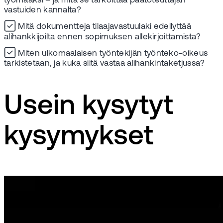
työmaaksi – ja mitä se tarkoittaa päätoteuttajan
vastuiden kannalta?
Mitä dokumentteja tilaajavastuulaki edellyttää
alihankkijoilta ennen sopimuksen allekirjoittamista?
Miten ulkomaalaisen työntekijän työnteko-oikeus
tarkistetaan, ja kuka siitä vastaa alihankintaketjussa?
Usein kysytyt
kysymykset