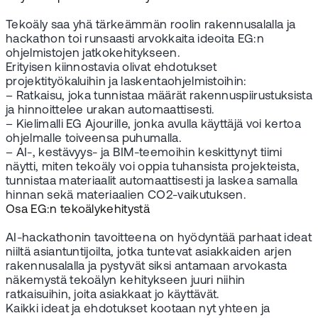
Tekoäly saa yhä tärkeämmän roolin rakennusalalla ja
hackathon toi runsaasti arvokkaita ideoita EG:n
ohjelmistojen jatkokehitykseen.
Erityisen kiinnostavia olivat ehdotukset
projektityökaluihin ja laskentaohjelmistoihin:
– Ratkaisu, joka tunnistaa määrät rakennuspiirustuksista
ja hinnoittelee urakan automaattisesti.
– Kielimalli EG Ajourille, jonka avulla käyttäjä voi kertoa
ohjelmalle toiveensa puhumalla.
– AI-, kestävyys- ja BIM-teemoihin keskittynyt tiimi
näytti, miten tekoäly voi oppia tuhansista projekteista,
tunnistaa materiaalit automaattisesti ja laskea samalla
hinnan sekä materiaalien CO2-vaikutuksen.
Osa EG:n tekoälykehitystä
AI-hackathonin tavoitteena on hyödyntää parhaat ideat
niiltä asiantuntijoilta, jotka tuntevat asiakkaiden arjen
rakennusalalla ja pystyvät siksi antamaan arvokasta
näkemystä tekoälyn kehitykseen juuri niihin
ratkaisuihin, joita asiakkaat jo käyttävät.
Kaikki ideat ja ehdotukset kootaan nyt yhteen ja