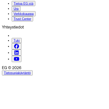
Tietoa EG:stä
Ura
Verkkokauppa
Trust Center
Yhteystiedot
Tuki
EG © 2026
Tietosuojakäytäntö