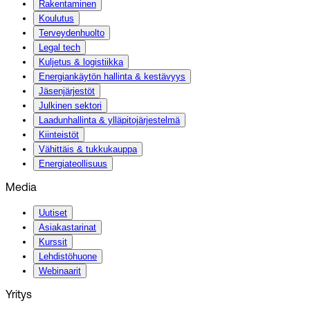
Rakentaminen
Koulutus
Terveydenhuolto
Legal tech
Kuljetus & logistiikka
Energiankäytön hallinta & kestävyys
Jäsenjärjestöt
Julkinen sektori
Laadunhallinta & ylläpitojärjestelmä
Kiinteistöt
Vähittäis & tukkukauppa
Energiateollisuus
Media
Uutiset
Asiakastarinat
Kurssit
Lehdistöhuone
Webinaarit
Yritys