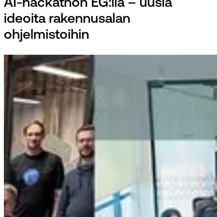
AI-hackathon EG:llä – uusia
ideoita rakennusalan
ohjelmistoihin