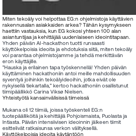
Miten tekoäly voi helpottaa EG:n ohjelmistoja käyttävien
rakennusalan asiakkaiden arkea? Tähän kysymykseen
haettiin vastauksia, kun EG kokosi yhteen 100 alan
asiantuntijaa ja kehittäjää uudenlaiseen ideointitapaan.
Yhden päivän AI-hackathon tuotti runsaasti
käyttökelpoisia ideoita ja ehdotuksia siitä, miten tekoäly
voi parantaa ohjelmistojamme ja tehdä merkittävän
eron käyttäjille.
”Hauska ja erilainen tapa työskennellä! Yhden päivän
käyttäminen hackathoniin antoi meille mahdollisuuden
syventyä joihinkin tekoälyideoihin, jotka eivät ole
nykyisellä tiekartalla,” kertoo hackathoniin osallistunut
tiimipäällikkö Carina Viksø Nielsen.
Yhteistyötä kansainvälisissä tiimeissä
Mukana oli 12 tiimiä, joissa työskenteli EG:n
tuotepäälliköitä ja kehittäjiä Pohjoismaista, Puolasta ja
Intiasta. Päivän intensiivisen ideoinnin jälkeen tiimit
esittelivät ratkaisunsa verkon välityksellä.
Käyttökelpoisia ideoita käytäntöön