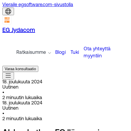
Vieraile egsoftware.com-sivustolla
EG Jydacom
Ota yhteyttä
Ratkaisumme
Blogi
Tuki
myyntiin
Varaa konsultaatio
18. joulukuuta 2024
Uutinen
•
2
minuutin lukuaika
18. joulukuuta 2024
Uutinen
•
2
minuutin lukuaika