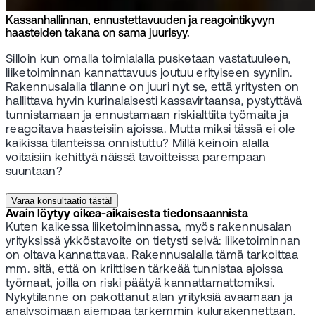
Kassanhallinnan, ennustettavuuden ja reagointikyvyn
haasteiden takana on sama juurisyy.
Silloin kun omalla toimialalla pusketaan vastatuuleen,
liiketoiminnan kannattavuus joutuu erityiseen syyniin.
Rakennusalalla tilanne on juuri nyt se, että yritysten on
hallittava hyvin kurinalaisesti kassavirtaansa, pystyttävä
tunnistamaan ja ennustamaan riskialttiita työmaita ja
reagoitava haasteisiin ajoissa. Mutta miksi tässä ei ole
kaikissa tilanteissa onnistuttu? Millä keinoin alalla
voitaisiin kehittyä näissä tavoitteissa parempaan
suuntaan?
Varaa konsultaatio tästä!
Avain löytyy oikea-aikaisesta tiedonsaannista
Kuten kaikessa liiketoiminnassa, myös rakennusalan
yrityksissä ykköstavoite on tietysti selvä: liiketoiminnan
on oltava kannattavaa. Rakennusalalla tämä tarkoittaa
mm. sitä, että on kriittisen tärkeää tunnistaa ajoissa
työmaat, joilla on riski päätyä kannattamattomiksi.
Nykytilanne on pakottanut alan yrityksiä avaamaan ja
analysoimaan aiempaa tarkemmin kulurakennettaan,