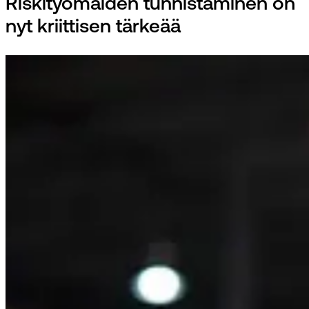
Riskityömaiden tunnistaminen on
nyt kriittisen tärkeää