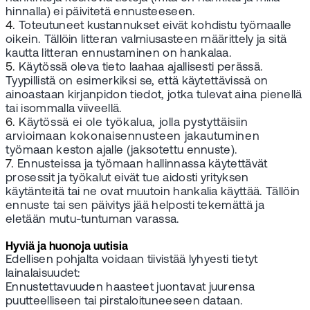
hinnalla) ei päivitetä ennusteeseen.
4.
Toteutuneet kustannukset eivät kohdistu työmaalle
oikein. Tällöin litteran valmiusasteen määrittely ja sitä
kautta litteran ennustaminen on hankalaa.
5.
Käytössä oleva tieto laahaa ajallisesti perässä.
Tyypillistä on esimerkiksi se, että käytettävissä on
ainoastaan kirjanpidon tiedot, jotka tulevat aina pienellä
tai isommalla viiveellä.
6.
Käytössä ei ole työkalua, jolla pystyttäisiin
arvioimaan kokonaisennusteen jakautuminen
työmaan keston ajalle (jaksotettu ennuste).
7.
Ennusteissa ja työmaan hallinnassa käytettävät
prosessit ja työkalut eivät tue aidosti yrityksen
käytänteitä tai ne ovat muutoin hankalia käyttää. Tällöin
ennuste tai sen päivitys jää helposti tekemättä ja
eletään mutu-tuntuman varassa.
Hyviä ja huonoja uutisia
Edellisen pohjalta voidaan tiivistää lyhyesti tietyt
lainalaisuudet:
Ennustettavuuden haasteet juontavat juurensa
puutteelliseen tai pirstaloituneeseen dataan.