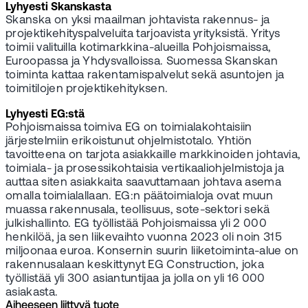
Lyhyesti Skanskasta
Skanska on yksi maailman johtavista rakennus- ja
projektikehityspalveluita tarjoavista yrityksistä. Yritys
toimii valituilla kotimarkkina-alueilla Pohjoismaissa,
Euroopassa ja Yhdysvalloissa. Suomessa Skanskan
toiminta kattaa rakentamispalvelut sekä asuntojen ja
toimitilojen projektikehityksen.
Lyhyesti EG:stä
Pohjoismaissa toimiva EG on toimialakohtaisiin
järjestelmiin erikoistunut ohjelmistotalo. Yhtiön
tavoitteena on tarjota asiakkaille markkinoiden johtavia,
toimiala- ja prosessikohtaisia vertikaaliohjelmistoja ja
auttaa siten asiakkaita saavuttamaan johtava asema
omalla toimialallaan. EG:n päätoimialoja ovat muun
muassa rakennusala, teollisuus, sote-sektori sekä
julkishallinto. EG työllistää Pohjoismaissa yli 2 000
henkilöä, ja sen liikevaihto vuonna 2023 oli noin 315
miljoonaa euroa. Konsernin suurin liiketoiminta-alue on
rakennusalaan keskittynyt EG Construction, joka
työllistää yli 300 asiantuntijaa ja jolla on yli 16 000
asiakasta.
Aiheeseen liittyvä tuote