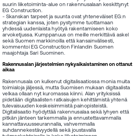
suurin liiketoiminta-alue on rakennusalaan keskittynyt
EG Construction.
- Skanskan tarpeet ja suunta ovat yhteneväiset EG:n
strategian kanssa, joten pystymme tuottamaan
yhdessä uudenlaista hyötyä rakentamiseen koko
arvoketjussa. Kumppanuus on meille merkittävä askel
sekä Suomen markkinoilla että kansainvälisesti,
kommentoi EG Construction Finlandin Suomen
maajohtaja Sari Suominen.
Rakennusalan järjestelmien nykyaikaistaminen on ottanut
aikaa
Rakennusala on kulkenut digitalisaatiossa monia muita
toimialoja jäljessä, mutta Suomisen mukaan digitaalista
velkaa ollaan nyt kuromassa kiinni. Alan yrityksissä
pidetään digitaalisten ratkaisujen kehittämistä yhtenä
tulevaisuuden keskeisimmistä painopisteistä.
Digitalisaatio hyödyttää rakennusalaa sekä lyhyen että
pitkän jänteen tarkemmalla ja ennustettavammalla
kannattavuusseurannalla, vahvemmalla
suhdannekestävyydellä sekä joustavalla