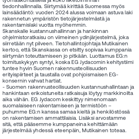
työmaakohtaisella ja koko liiketoiminnan
tiedonhallinnalla. Siirtymää kirittää Suomessa myös
lainsäädäntö: vuoden 2024 alussa voimaan astuva laki
rakennetun ympäristön tietojärjestelmästä ja
rakentamislaki vuotta myöhemmin.
Skanskalle kustannushallinnan ja hankinnan
ohjelmistoratkaisu on viimeinen ydinjärjestelmä, joka
siirretään nyt pilveen. Tietohallintojohtaja Mutikainen
kertoo, että Skanskassa on etsitty sopivaa kumppania
siirtymän toteuttamiseen jo pitkään. Luottamus EG:n
toimituskykyyn syntyi, koska EG Jydacomin kehitystiimi
tuntee hyvin Suomen rakennusteollisuuden
erityispiirteet ja taustalla ovat pohjoismaisen EG-
konsernin vahvat hartiat.
- Suomen rakennusteollisuuden kustannushallintaan ja
hankintaan erikoistuneita ratkaisuja löytyy markkinoilta
aika vähän. EG Jydacom keskittyy nimenomaan
suomalaiseen rakentamiseen ja termistöön –
puhumme EG:n kanssa samaa kieltä ja henkilöstössä
on rakentamisen ammattilaisia. Lisäksi arvostamme
sitä, että pääsemme kumppaneina kehittämään
järjestelmää yhdessä eteenpäin, Mutikainen toteaa.