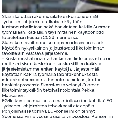
Skanska ottaa rakennusalalle erikoistuneen EG
Jydacom -ohjelmistoratkaisun käyttöön
kustannushallintaan sekä hankintaan kaikilla Suomen
työmaillaan. Ratkaisun täysimittainen käyttöönotto
toteutetaan kesään 2026 mennessä.
Skanskan tavoitteena kumppanuudessa on saada
käyttöön nykyaikainen ja joustavasti liiketoiminnan
tavoitteisiin vastaava järjestelmä.
- Kustannushallinnan ja hankinnan tietojärjestelmä on
meille erityisen keskeinen, koska sillä on kaikista
järjestelmistämme eniten käyttäjiä. Järjestelmää
käytetään kaikilla työmailla talonrakennuksesta
infrarakentamiseen ja tunnelinlouhintaan, kertoo
hankintaprosessia Skanskassa vetänyt Suomen
liiketoimintayksikön tietohallintojohtaja Pekka
Mutikainen.
EG:lle kumppanuus antaa mahdollisuuden kehittää EG
Jydacom -ohjelmistoa tehokkaasti eteenpäin.
Pohjoismaissa toimiva EG-konserni on tehnyt
Suomessa viime vuosina useita yritysostoja. Konsernin