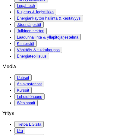
Legal tech
Kuljetus & logistiikka
Energiankäytön hallinta & kestävyys
Jäsenjärjestöt
Julkinen sektori
Laadunhallinta & ylläpitojärjestelmä
Kiinteistöt
Vähittäis & tukkukauppa
Energiateollisuus
Media
Uutiset
Asiakastarinat
Kurssit
Lehdistöhuone
Webinaarit
Yritys
Tietoa EG:stä
Ura