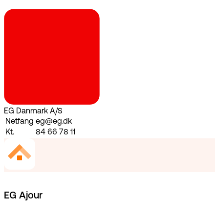
EG Danmark A/S
Netfang
eg@eg.dk
Kt.
84 66 78 11
EG Ajour