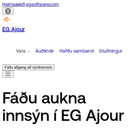
Heimsækið egsoftware.com
EG Ajour
Vara
Auðlindir
Hafðu samband
Stuðningur
Fáðu aðgang að sýnikennslu
Fáðu aukna
innsýn í EG Ajour