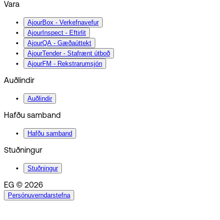
Vara
AjourBox - Verkefnavefur
AjourInspect - Eftirlit
AjourQA - Gæðaúttekt
AjourTender - Stafrænt útboð
AjourFM - Rekstrarumsjón
Auðlindir
Auðlindir
Hafðu samband
Hafðu samband
Stuðningur
Stuðningur
EG © 2026
Persónuverndarstefna