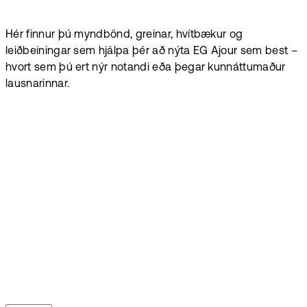
Hér finnur þú myndbönd, greinar, hvítbækur og
leiðbeiningar sem hjálpa þér að nýta EG Ajour sem best –
hvort sem þú ert nýr notandi eða þegar kunnáttumaður
lausnarinnar.