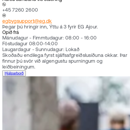
+45 7260 2600
egbygsupport@eg.dk
Þegar þú hringir inn, Ýttu á 3 fyrir EG Ajour.
Opið frá
Mánudagur - Fimmtudagur: 08:00 - 16:00
Föstudagur 08:00-14:00
Laugardagur - Sunnudagur: Lokað
Skoðaðu endilega fyrst sjálfsafgreiðslusíðuna okkar. Þar
finnur þú svör við algengustu spurningum og
leiðbeiningum.
Hjálparborð