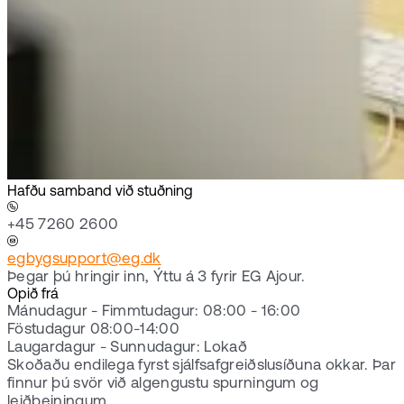
Hafðu samband við stuðning
+45 7260 2600
egbygsupport@eg.dk
Þegar þú hringir inn, Ýttu á 3 fyrir EG Ajour.
Opið frá
Mánudagur - Fimmtudagur: 08:00 - 16:00
Föstudagur 08:00-14:00
Laugardagur - Sunnudagur: Lokað
Skoðaðu endilega fyrst sjálfsafgreiðslusíðuna okkar. Þar
finnur þú svör við algengustu spurningum og
leiðbeiningum.