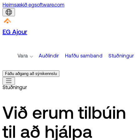
Heimsækið egsoftware.com
EG Ajour
Vara
Auðlindir
Hafðu samband
Stuðningur
Fáðu aðgang að sýnikennslu
Stuðningur
Við erum tilbúin
til að hjálpa