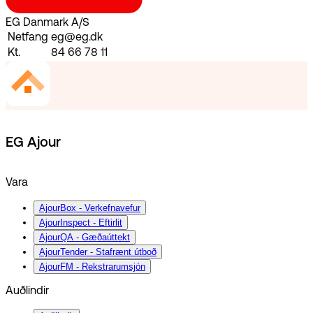
EG Danmark A/S
Netfang
eg@eg.dk
Kt.
84 66 78 11
EG Ajour
Vara
AjourBox - Verkefnavefur
AjourInspect - Eftirlit
AjourQA - Gæðaúttekt
AjourTender - Stafrænt útboð
AjourFM - Rekstrarumsjón
Auðlindir