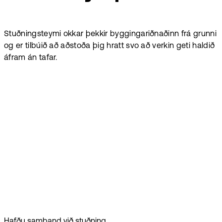
Stuðningsteymi okkar þekkir byggingariðnaðinn frá grunni
og er tilbúið að aðstoða þig hratt svo að verkin geti haldið
áfram án tafar.
Hafðu samband við stuðning