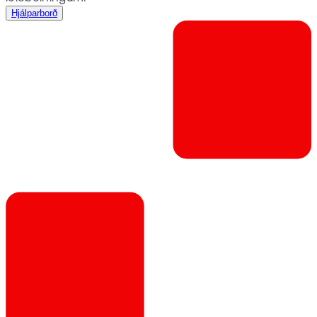
Hjálparborð