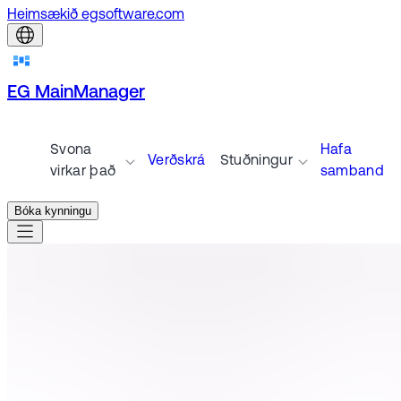
Heimsækið egsoftware.com
EG MainManager
Svona
Hafa
Verðskrá
Stuðningur
virkar það
samband
Bóka kynningu