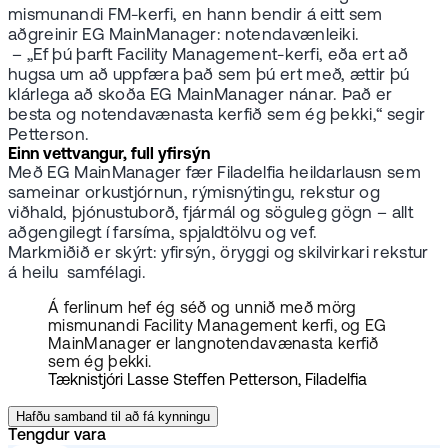
mismunandi FM-kerfi, en hann bendir á eitt sem
aðgreinir EG MainManager: notendavænleiki.
– „Ef þú þarft Facility Management-kerfi, eða ert að
hugsa um að uppfæra það sem þú ert með, ættir þú
klárlega að skoða EG MainManager nánar. Það er
besta og notendavænasta kerfið sem ég þekki,“ segir
Petterson.
Einn vettvangur, full yfirsýn
Með EG MainManager fær Filadelfia heildarlausn sem
sameinar orkustjórnun, rýmisnýtingu, rekstur og
viðhald, þjónustuborð, fjármál og söguleg gögn – allt
aðgengilegt í farsíma, spjaldtölvu og vef.
Markmiðið er skýrt: yfirsýn, öryggi og skilvirkari rekstur
á heilu samfélagi.
Á ferlinum hef ég séð og unnið með mörg
mismunandi Facility Management kerfi, og EG
MainManager er langnotendavænasta kerfið
sem ég þekki.
Tæknistjóri Lasse Steffen Petterson, Filadelfia
Hafðu samband til að fá kynningu
Tengdur vara