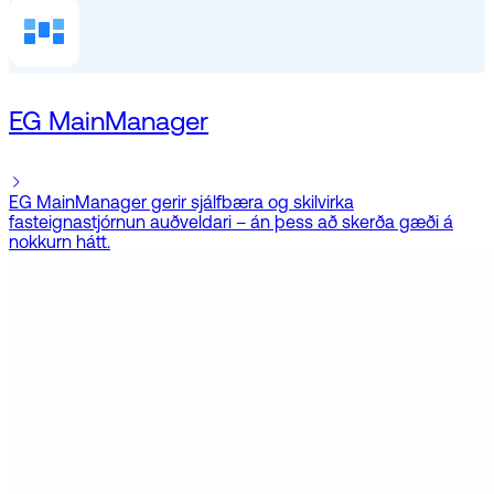
EG MainManager
EG MainManager gerir sjálfbæra og skilvirka
fasteignastjórnun auðveldari – án þess að skerða gæði á
nokkurn hátt.