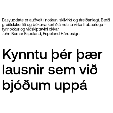
Easyupdate er auðvelt í notkun, skilvirkt og áreiðanlegt. Bæði
greiðslukerfið og bókunarkerfið á netinu virka frábærlega –
fyrir okkur og viðskiptavini okkar.
John Bernar Espeland, Espeland Hårdesign
Kynntu þér þær
lausnir sem við
bjóðum uppá