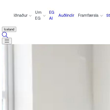
Um
EG
Iðnaður
Auðlindir
Framfærsla
S
EG
AI
Iceland