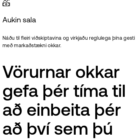
Aukin sala
Náðu til fleiri viðskiptavina og virkjaðu reglulega þína gesti
með markaðstækni okkar.
Vörurnar okkar
gefa þér tíma til
að einbeita þér
að því sem þú