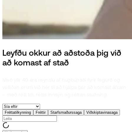
Leyfðu okkur að aðstoða þig við
að komast af stað
Með yfir 40 ára reynslu af hugbúnaði fyrir fegurð og
vellíðan erum við hér til að hjálpa þér að komast áfram
– með rétt tól, rétta innsýn og réttan stuðning.
Fréttatilkynning
Fréttir
Starfsmaðurssaga
Viðskiptavinasaga