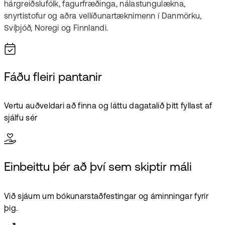
hárgreiðslufólk, fagurfræðinga, nálastungulækna,
snyrtistofur og aðra vellíðunartæknimenn í Danmörku,
Svíþjóð, Noregi og Finnlandi.
Fáðu fleiri pantanir
Vertu auðveldari að finna og láttu dagatalið þitt fyllast af
sjálfu sér
Einbeittu þér að því sem skiptir máli
Við sjáum um bókunarstaðfestingar og áminningar fyrir
þig.