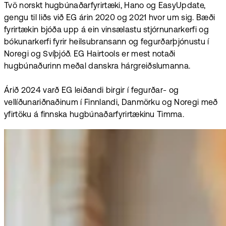
Tvö norskt hugbúnaðarfyrirtæki, Hano og EasyUpdate,
gengu til liðs við EG árin 2020 og 2021 hvor um sig. Bæði
fyrirtækin bjóða upp á ein vinsælastu stjórnunarkerfi og
bókunarkerfi fyrir heilsubransann og fegurðarþjónustu í
Noregi og Svíþjóð. EG Hairtools er mest notaði
hugbúnaðurinn meðal danskra hárgreiðslumanna.
Árið 2024 varð EG leiðandi birgir í fegurðar- og
vellíðunariðnaðinum í Finnlandi, Danmörku og Noregi með
yfirtöku á finnska hugbúnaðarfyrirtækinu Timma.