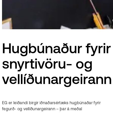
Hugbúnaður fyrir
snyrtivöru- og
vellíðunargeirann
EG er leiðandi birgir iðnaðarsértæks hugbúnaðar fyrir
fegurð- og vellíðunargeirann – þar á meðal