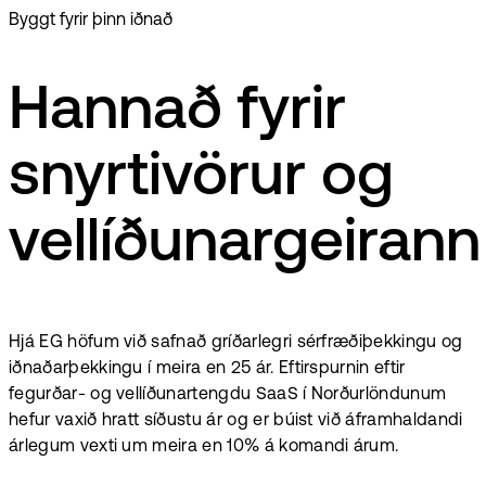
Byggt fyrir þinn iðnað
Hannað fyrir
snyrtivörur og
vellíðunargeirann
Hjá EG höfum við safnað gríðarlegri sérfræðiþekkingu og
iðnaðarþekkingu í meira en 25 ár. Eftirspurnin eftir
fegurðar- og vellíðunartengdu SaaS í Norðurlöndunum
hefur vaxið hratt síðustu ár og er búist við áframhaldandi
árlegum vexti um meira en 10% á komandi árum.