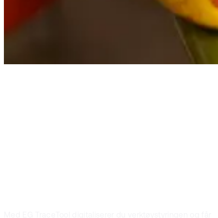
Book demo
Få kontroll på
verktøyet – en
gang for alle
Med EG TraceTool digitaliserer du verktøystyringen og får