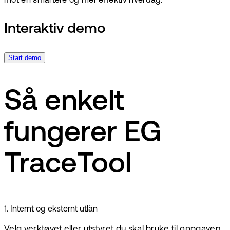
mot en smartere og mer effektiv hverdag.
Interaktiv demo
Start demo
Så enkelt
fungerer EG
TraceTool
1
.
Internt og eksternt utlån
Velg verktøyet eller utstyret du skal bruke til oppgaven