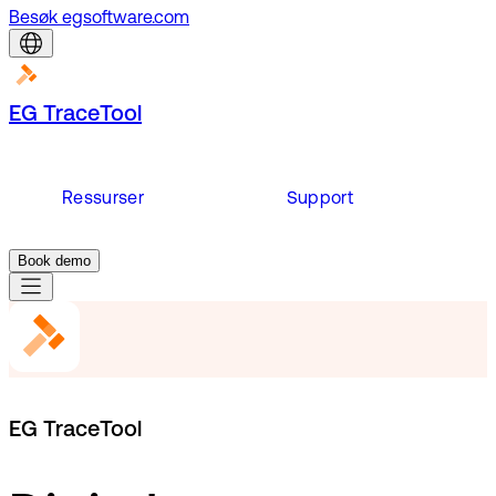
Besøk egsoftware.com
EG TraceTool
Ressurser
Support
Book demo
EG TraceTool