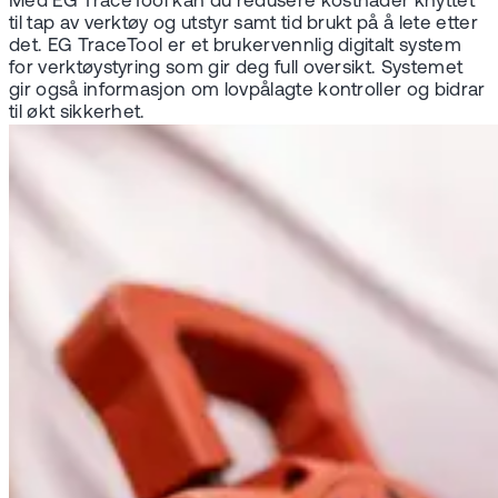
Med EG TraceTool kan du redusere kostnader knyttet
til tap av verktøy og utstyr samt tid brukt på å lete etter
det. EG TraceTool er et brukervennlig digitalt system
for verktøystyring som gir deg full oversikt. Systemet
gir også informasjon om lovpålagte kontroller og bidrar
til økt sikkerhet.