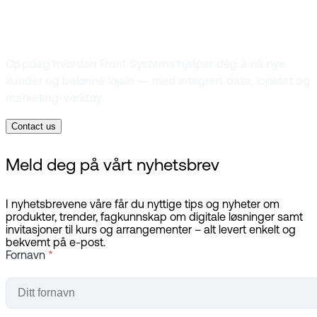
kunderelasjoner
Oppdag hvordan Front Systems hjelper deg å nå nye
kunder og belønne lojale — med integrert data, lojalitet og
marketing-verktøy.
Contact us
Meld deg på vårt nyhetsbrev
I nyhetsbrevene våre får du nyttige tips og nyheter om
produkter, trender, fagkunnskap om digitale løsninger samt
invitasjoner til kurs og arrangementer – alt levert enkelt og
bekvemt på e-post.
Fornavn
*