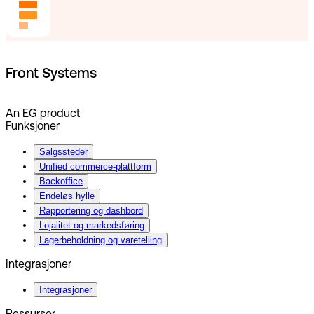
Front Systems
An EG product
Funksjoner
Salgssteder
Unified commerce-plattform
Backoffice
Endeløs hylle
Rapportering og dashbord
Lojalitet og markedsføring
Lagerbeholdning og varetelling
Integrasjoner
Integrasjoner