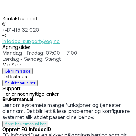
Kontakt support
+47 415 32 020
infodoc_support@eg.no
Åpningstider
Mandag - Fredag: 07:00 - 17:00
Lørdag - Søndag: Stengt
Min Side
Gå til min side
Driftsstatus
Se driftstatus her
Support
Her er noen nyttige lenker
Brukermanual
Lær om systemets mange funksjoner og tjenester
gjennom. Det blir lett å løse problemer og konfigurere
systemet slik at det passer dine behov.
Åpne brukermanual her
Opprett EG InfodocID
EG InfodocID er en sikker påloggingsløsning som gir