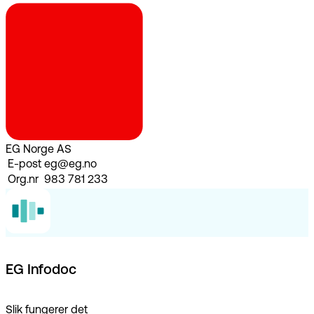
EG Norge AS
E-post
eg@eg.no
Org.nr
983 781 233
EG Infodoc
Slik fungerer det