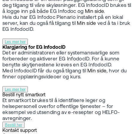
deg tilgang til våre skyløsninger. EG InfodocID brukes til
å logge inn på både EG Infodoc og
Min side
.
Hvis du har EG Infodoc Plenario installert på en lokal
server, kan du også få tilgang til
Min side
ved å ta i bruk
EG InfodocID.
Les mer her
Klargjøring for EG InfodocID
Det er administratoren eller systemansvarlige som
forbereder og aktiverer EG InfodocID. For å kunne
benytte skytjenestene kreves en EG InfodocID.
Med InfodocID får du også tilgang til
Min side
, hvor du
finner opplæringsvideoer og kurs.
Les mer her
Bestill nytt smartkort
Et smartkort brukes til å identifisere leger og
helsepersonell overfor offentlige tjenester – for
eksempel ved utsending av e-resepter og HELFO-
avregninger.
Bestill her
Kontakt support