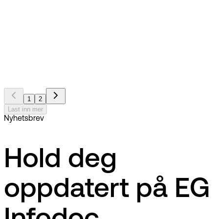
EG Infodoc
Nyhet
Gladmelding fra Infobruk
1
2
Last inn mer
Nyhetsbrev
Hold deg
oppdatert på EG