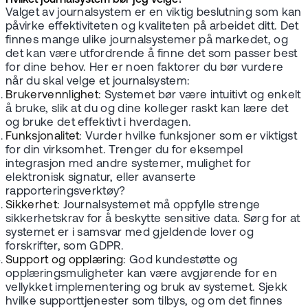
Hvilket journalsystem bør jeg velge?
Valget av journalsystem er en viktig beslutning som kan
påvirke effektiviteten og kvaliteten på arbeidet ditt. Det
finnes mange ulike journalsystemer på markedet, og
det kan være utfordrende å finne det som passer best
for dine behov. Her er noen faktorer du bør vurdere
når du skal velge et journalsystem:
Brukervennlighet
: Systemet bør være intuitivt og enkelt
å bruke, slik at du og dine kolleger raskt kan lære det
og bruke det effektivt i hverdagen.
Funksjonalitet
: Vurder hvilke funksjoner som er viktigst
for din virksomhet. Trenger du for eksempel
integrasjon med andre systemer, mulighet for
elektronisk signatur, eller avanserte
rapporteringsverktøy?
Sikkerhet
: Journalsystemet må oppfylle strenge
sikkerhetskrav for å beskytte sensitive data. Sørg for at
systemet er i samsvar med gjeldende lover og
forskrifter, som GDPR.
Support og opplæring
: God kundestøtte og
opplæringsmuligheter kan være avgjørende for en
vellykket implementering og bruk av systemet. Sjekk
hvilke supporttjenester som tilbys, og om det finnes