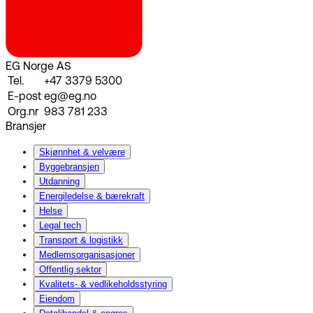
EG Norge AS
Tel.
+47 3379 5300
E-post
eg@eg.no
Org.nr
983 781 233
Bransjer
Skjønnhet & velvære
Byggebransjen
Utdanning
Energiledelse & bærekraft
Helse
Legal tech
Transport & logistikk
Medlemsorganisasjoner
Offentlig sektor
Kvalitets- & vedlikeholdsstyring
Eiendom