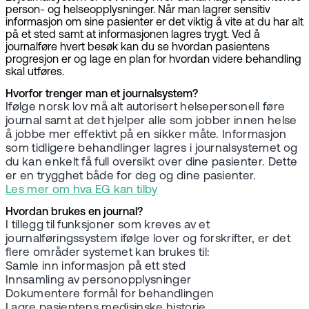
person- og helseopplysninger. Når man lagrer sensitiv
informasjon om sine pasienter er det viktig å vite at du har alt
på et sted samt at informasjonen lagres trygt. Ved å
journalføre hvert besøk kan du se hvordan pasientens
progresjon er og lage en plan for hvordan videre behandling
skal utføres.
Hvorfor trenger man et journalsystem?
Ifølge norsk lov må alt autorisert helsepersonell føre
journal samt at det hjelper alle som jobber innen helse
å jobbe mer effektivt på en sikker måte. Informasjon
som tidligere behandlinger lagres i journalsystemet og
du kan enkelt få full oversikt over dine pasienter. Dette
er en trygghet både for deg og dine pasienter.
Les mer om hva EG kan tilby
Hvordan brukes en journal?
I tillegg til funksjoner som kreves av et
journalføringssystem ifølge lover og forskrifter, er det
flere områder systemet kan brukes til:
Samle inn informasjon på ett sted
Innsamling av personopplysninger
Dokumentere formål for behandlingen
Lagre pasientens medisinske historie