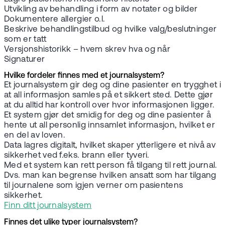
Utvikling av behandling i form av notater og bilder
Dokumentere allergier o.l.
Beskrive behandlingstilbud og hvilke valg/beslutninger
som er tatt
Versjonshistorikk – hvem skrev hva og når
Signaturer
Hvilke fordeler finnes med et journalsystem?
Et journalsystem gir deg og dine pasienter en trygghet i
at all informasjon samles på et sikkert sted. Dette gjør
at du alltid har kontroll over hvor informasjonen ligger.
Et system gjør det smidig for deg og dine pasienter å
hente ut all personlig innsamlet informasjon, hvilket er
en del av loven.
Data lagres digitalt, hvilket skaper ytterligere et nivå av
sikkerhet ved f.eks. brann eller tyveri.
Med et system kan rett person få tilgang til rett journal.
Dvs. man kan begrense hvilken ansatt som har tilgang
til journalene som igjen verner om pasientens
sikkerhet.
Finn ditt journalsystem
Finnes det ulike typer journalsystem?