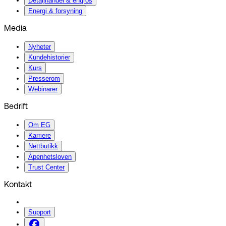
Detaljhandel & engros
Energi & forsyning
Media
Nyheter
Kundehistorier
Kurs
Presserom
Webinarer
Bedrift
Om EG
Karriere
Nettbutikk
Åpenhetsloven
Trust Center
Kontakt
Support