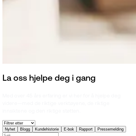
La oss hjelpe deg i gang
Med over 45 års erfaring er vi her for å hjelpe deg
videre—med de riktige verktøyene, de riktige
innsiktene og den riktige støtten.
Nyhet
Blogg
Kundehistorie
E-bok
Rapport
Pressemelding