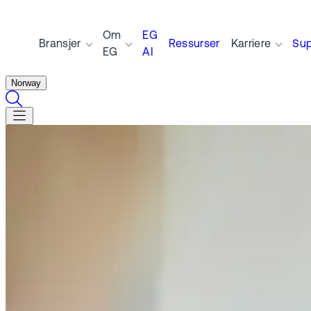
Om
EG
Bransjer
Ressurser
Karriere
Sup
EG
AI
Norway