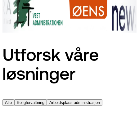
Utforsk våre
løsninger
Alle
Boligforvaltning
Arbeidsplass-administrasjon
en
fi
EG Optimaze