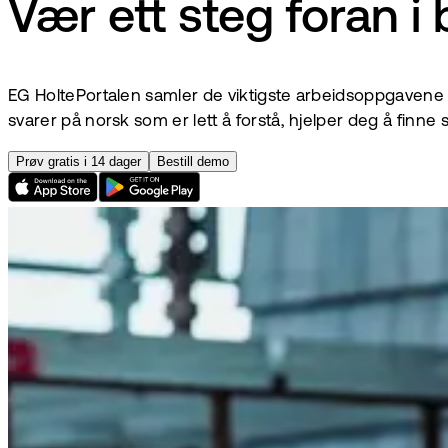
Vær ett steg foran 
EG HoltePortalen samler de viktigste arbeidsoppgavene p
svarer på norsk som er lett å forstå, hjelper deg å finne 
Prøv gratis i 14 dager
Bestill demo