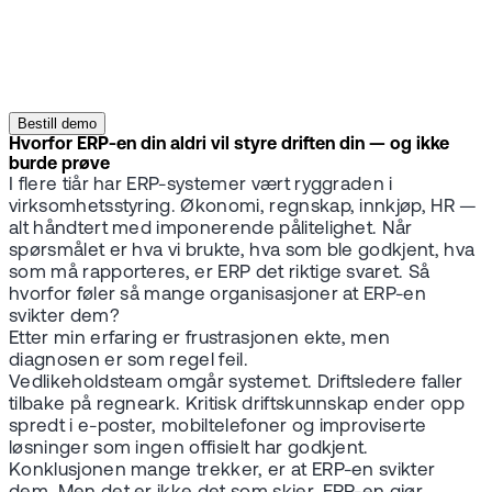
Bestill demo
Hvorfor ERP-en din aldri vil styre driften din — og ikke
burde prøve
I flere tiår har ERP-systemer vært ryggraden i
virksomhetsstyring. Økonomi, regnskap, innkjøp, HR —
alt håndtert med imponerende pålitelighet. Når
spørsmålet er hva vi brukte, hva som ble godkjent, hva
som må rapporteres, er ERP det riktige svaret. Så
hvorfor føler så mange organisasjoner at ERP-en
svikter dem?
Etter min erfaring er frustrasjonen ekte, men
diagnosen er som regel feil.
Vedlikeholdsteam omgår systemet. Driftsledere faller
tilbake på regneark. Kritisk driftskunnskap ender opp
spredt i e-poster, mobiltelefoner og improviserte
løsninger som ingen offisielt har godkjent.
Konklusjonen mange trekker, er at ERP-en svikter