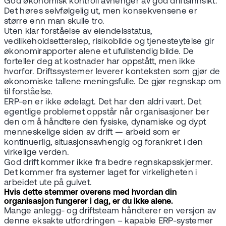
God økonomisk kontroll avhenger av god driftsinnsikt.
Det høres selvfølgelig ut, men konsekvensene er
større enn man skulle tro.
Uten klar forståelse av eiendelsstatus,
vedlikeholdsetterslep, risikobilde og tjenesteytelse gir
økonomirapporter alene et ufullstendig bilde. De
forteller deg at kostnader har oppstått, men ikke
hvorfor. Driftssystemer leverer konteksten som gjør de
økonomiske tallene meningsfulle. De gjør regnskap om
til forståelse.
ERP-en er ikke ødelagt. Det har den aldri vært. Det
egentlige problemet oppstår når organisasjoner ber
den om å håndtere den fysiske, dynamiske og dypt
menneskelige siden av drift — arbeid som er
kontinuerlig, situasjonsavhengig og forankret i den
virkelige verden.
God drift kommer ikke fra bedre regnskapsskjermer.
Det kommer fra systemer laget for virkeligheten i
arbeidet ute på gulvet.
Hvis dette stemmer overens med hvordan din
organisasjon fungerer i dag, er du ikke alene.
Mange anlegg- og driftsteam håndterer en versjon av
denne eksakte utfordringen – kapable ERP-systemer