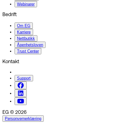
Webinarer
Bedrift
Om EG
Karriere
Nettbutikk
Åpenhetsloven
Trust Center
Kontakt
Support
EG © 2026
Personvernerklæring