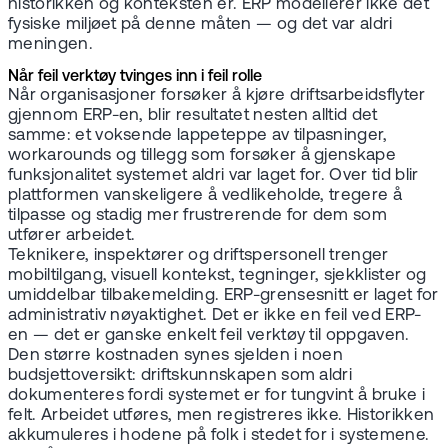
historikken og konteksten er. ERP modellerer ikke det
fysiske miljøet på denne måten — og det var aldri
meningen.
Når feil verktøy tvinges inn i feil rolle
Når organisasjoner forsøker å kjøre driftsarbeidsflyter
gjennom ERP-en, blir resultatet nesten alltid det
samme: et voksende lappeteppe av tilpasninger,
workarounds og tillegg som forsøker å gjenskape
funksjonalitet systemet aldri var laget for. Over tid blir
plattformen vanskeligere å vedlikeholde, tregere å
tilpasse og stadig mer frustrerende for dem som
utfører arbeidet.
Teknikere, inspektører og driftspersonell trenger
mobiltilgang, visuell kontekst, tegninger, sjekklister og
umiddelbar tilbakemelding. ERP-grensesnitt er laget for
administrativ nøyaktighet. Det er ikke en feil ved ERP-
en — det er ganske enkelt feil verktøy til oppgaven.
Den større kostnaden synes sjelden i noen
budsjettoversikt: driftskunnskapen som aldri
dokumenteres fordi systemet er for tungvint å bruke i
felt. Arbeidet utføres, men registreres ikke. Historikken
akkumuleres i hodene på folk i stedet for i systemene.