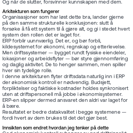
Og når de slutter, forsvinner kunnskapen med dem.
Arkitekturen som fungerer
Organisasjoner som har løst dette bra, lander gjerne
på den samme strukturelle konklusjonen: slutt å
forsøke å få ett system til å gjøre alt, og gi i stedet hvert
system den rollen det er laget for.
ERP forblir uunnværlig. Det er, og bør forbli,
kildesystemet for økonomi, regnskap og etterlevelse.
Men driftssystemer — bygget rundt fysiske eiendeler,
lokasjoner og arbeidsflyter — bør styre gjennomføring
og daglig aktivitet. De to henger sammen, men spiller
hver sin tydelige rolle.
I denne arkitekturen flyter driftsdata naturlig inn i ERP
der økonomisk kontroll er nødvendig. Budsjett,
forpliktelser og faktiske kostnader holdes synkronisert
uten at driftspersonell må jobbe i økonomisystemer.
ERP-en slipper dermed ansvaret den aldri var laget for
å bære.
Resultatet er bedre datakvalitet i begge systemene —
fordi hvert av dem brukes til det det gjør best.
Innsikten som endret hvordan jeg tenker på dette