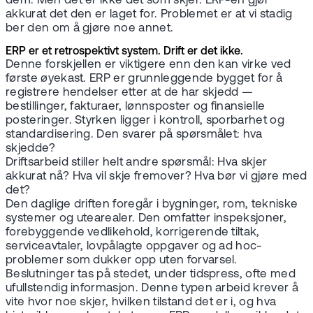
dem. Men det er ikke det som skjer. ERP-en gjør
akkurat det den er laget for. Problemet er at vi stadig
ber den om å gjøre noe annet.
ERP er et retrospektivt system. Drift er det ikke.
Denne forskjellen er viktigere enn den kan virke ved
første øyekast. ERP er grunnleggende bygget for å
registrere hendelser etter at de har skjedd —
bestillinger, fakturaer, lønnsposter og finansielle
posteringer. Styrken ligger i kontroll, sporbarhet og
standardisering. Den svarer på spørsmålet: hva
skjedde?
Driftsarbeid stiller helt andre spørsmål: Hva skjer
akkurat nå? Hva vil skje fremover? Hva bør vi gjøre med
det?
Den daglige driften foregår i bygninger, rom, tekniske
systemer og utearealer. Den omfatter inspeksjoner,
forebyggende vedlikehold, korrigerende tiltak,
serviceavtaler, lovpålagte oppgaver og ad hoc-
problemer som dukker opp uten forvarsel.
Beslutninger tas på stedet, under tidspress, ofte med
ufullstendig informasjon. Denne typen arbeid krever å
vite hvor noe skjer, hvilken tilstand det er i, og hva