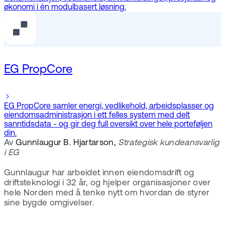
økonomi i én modulbasert løsning.
EG PropCore
EG PropCore samler energi, vedlikehold, arbeidsplasser og
eiendomsadministrasjon i ett felles system med delt
sanntidsdata - og gir deg full oversikt over hele porteføljen
din.
Av
Gunnlaugur B. Hjartarson,
Strategisk kundeansvarlig
i EG
Gunnlaugur har arbeidet innen eiendomsdrift og
driftsteknologi i 32 år, og hjelper organisasjoner over
hele Norden med å tenke nytt om hvordan de styrer
sine bygde omgivelser.