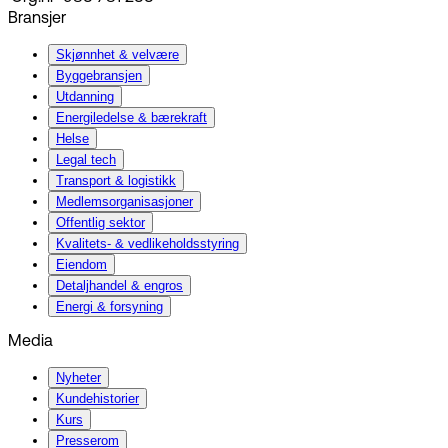
Bransjer
Skjønnhet & velvære
Byggebransjen
Utdanning
Energiledelse & bærekraft
Helse
Legal tech
Transport & logistikk
Medlemsorganisasjoner
Offentlig sektor
Kvalitets- & vedlikeholdsstyring
Eiendom
Detaljhandel & engros
Energi & forsyning
Media
Nyheter
Kundehistorier
Kurs
Presserom