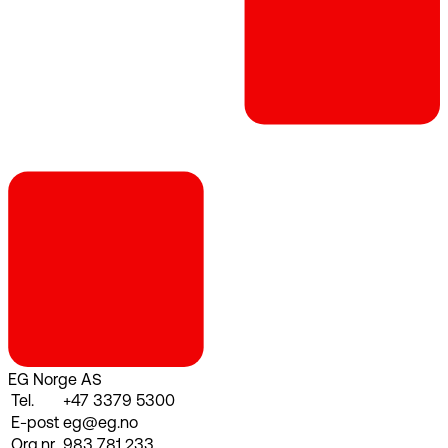
EG Norge AS
Tel.
+47 3379 5300
E-post
eg@eg.no
Org.nr
983 781 233