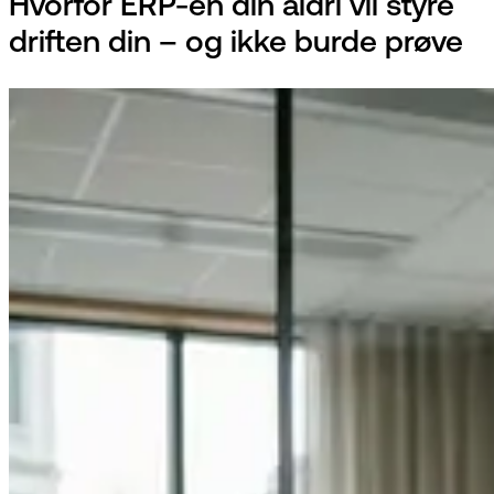
Hvorfor ERP-en din aldri vil styre
driften din – og ikke burde prøve