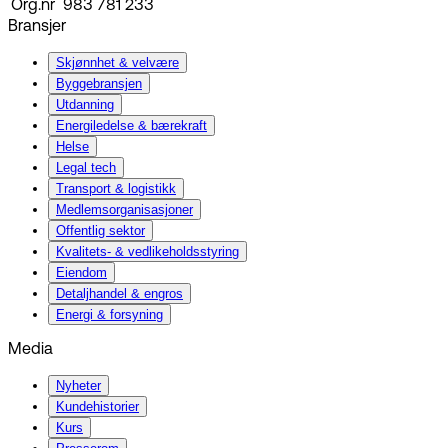
Org.nr
983 781 233
Bransjer
Skjønnhet & velvære
Byggebransjen
Utdanning
Energiledelse & bærekraft
Helse
Legal tech
Transport & logistikk
Medlemsorganisasjoner
Offentlig sektor
Kvalitets- & vedlikeholdsstyring
Eiendom
Detaljhandel & engros
Energi & forsyning
Media
Nyheter
Kundehistorier
Kurs