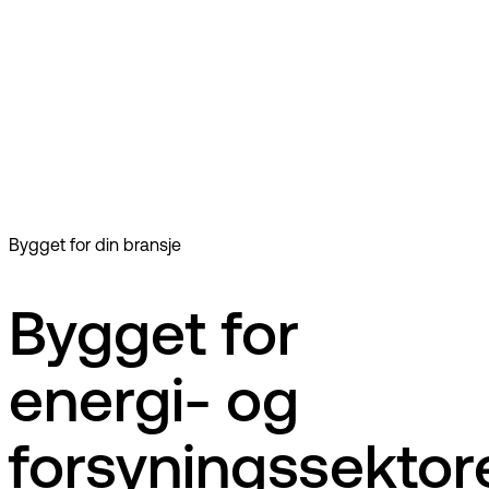
Energi & forsyning
EG Gasell är ett komplett elhandelssystem med tillhörande
tjänster och lösningar för att hantera affärsprocesser
effektivt. Vårt system automatiserar stora delar av en
elhandlares affärsprocesser i ett integrationsvänligt och
kraftfullt verktyg levererat som en SaaS-tjänst.
EG Gasell är ett komplett elhandelssystem med tillhörande
tjänster och lösningar för att hantera affärsprocesser
effektivt. Vårt system automatiserar stora delar av en
elhandlares affärsprocesser i ett integrationsvänligt och
kraftfullt verktyg levererat som en SaaS-tjänst.
Bygget for din bransje
Bygget for
energi- og
forsyningssektor