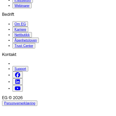
Presserom
Webinarer
Bedrift
Om EG
Karriere
Nettbutikk
Åpenhetsloven
Trust Center
Kontakt
Support
EG © 2026
Personvernerklæring