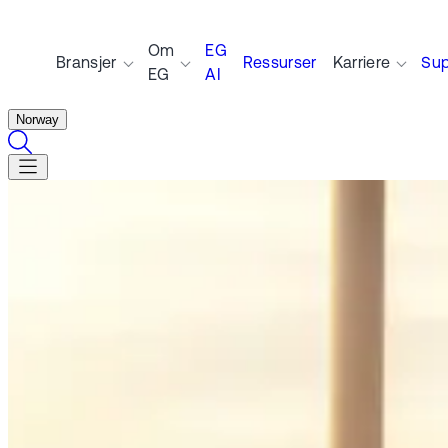
Om
EG
Bransjer
Ressurser
Karriere
Sup
EG
AI
Norway