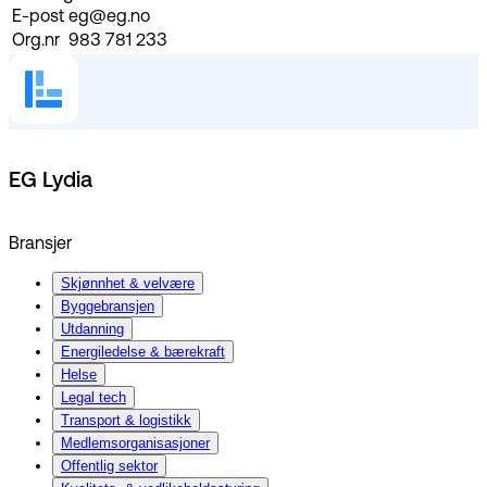
E-post
eg@eg.no
Org.nr
983 781 233
EG Lydia
Bransjer
Skjønnhet & velvære
Byggebransjen
Utdanning
Energiledelse & bærekraft
Helse
Legal tech
Transport & logistikk
Medlemsorganisasjoner
Offentlig sektor