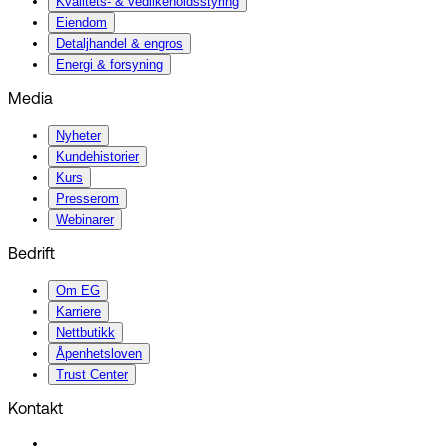
Kvalitets- & vedlikeholdsstyring
Eiendom
Detaljhandel & engros
Energi & forsyning
Media
Nyheter
Kundehistorier
Kurs
Presserom
Webinarer
Bedrift
Om EG
Karriere
Nettbutikk
Åpenhetsloven
Trust Center
Kontakt