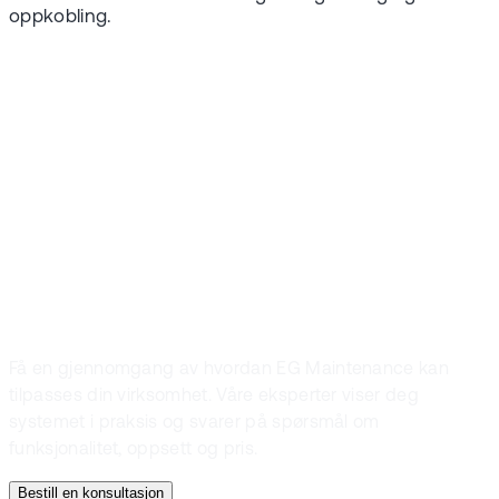
oppkobling.
Kontakt
Snakk med en
ekspert og
bestill en demo
Få en gjennomgang av hvordan EG Maintenance kan
tilpasses din virksomhet. Våre eksperter viser deg
systemet i praksis og svarer på spørsmål om
funksjonalitet, oppsett og pris.
Bestill en konsultasjon