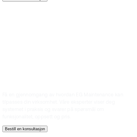
Kontakt
Snakk med en
ekspert og
bestill en demo
Få en gjennomgang av hvordan EG Maintenance kan
tilpasses din virksomhet. Våre eksperter viser deg
systemet i praksis og svarer på spørsmål om
funksjonalitet, oppsett og pris.
Bestill en konsultasjon