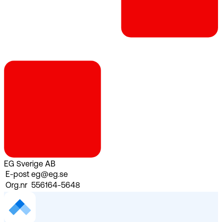
EG Sverige AB
E-post
eg@eg.se
Org.nr
556164-5648