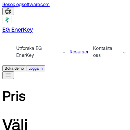
Besök egsoftware.com
EG EnerKey
Utforska EG
Kontakta
Resurser
EnerKey
oss
Boka demo
Logga in
Pris
Välj