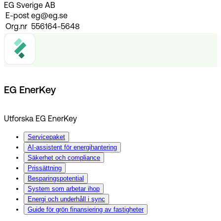
EG Sverige AB
E-post
eg@eg.se
Org.nr
556164-5648
EG EnerKey
Utforska EG EnerKey
Servicepaket
AI-assistent för energihantering
Säkerhet och compliance
Prissättning
Besparingspotential
System som arbetar ihop
Energi och underhåll i sync
Guide för grön finansiering av fastigheter