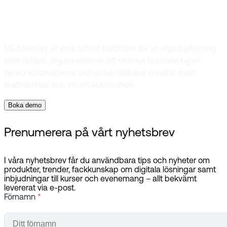
nästa?
EG EnerKey är en kraftfull plattform för energiuppföljning
som hjälper organisationer att minska förbrukningen,
sänka kostnaderna och driva hållbara resultat med
realtidsdata och smart automation.
Boka demo
Prenumerera på vårt nyhetsbrev
I våra nyhetsbrev får du användbara tips och nyheter om
produkter, trender, fackkunskap om digitala lösningar samt
inbjudningar till kurser och evenemang – allt bekvämt
levererat via e-post.
Förnamn
*