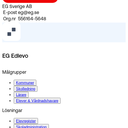
EG Sverige AB
E-post
eg@eg.se
Org.nr
556164-5648
EG Edlevo
Målgrupper
Kommuner
Skolledning
Lärare
Elever & Vårdnadshavare
Lösningar
Elevregister
Skoladministration