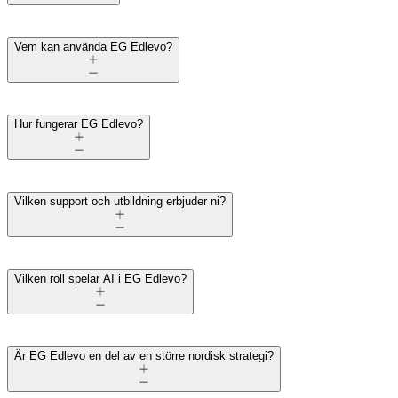
Vem kan använda EG Edlevo?
Hur fungerar EG Edlevo?
Vilken support och utbildning erbjuder ni?
Vilken roll spelar AI i EG Edlevo?
Är EG Edlevo en del av en större nordisk strategi?