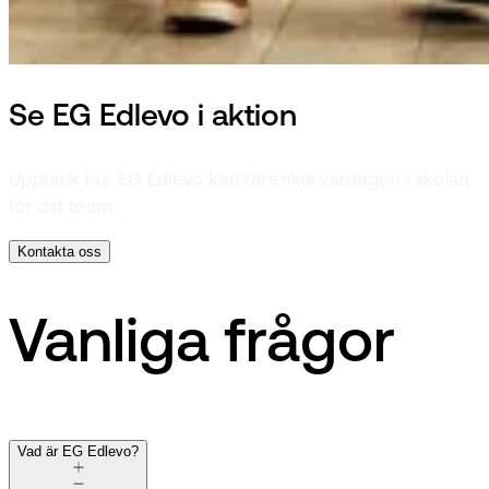
Se EG Edlevo i aktion
Upptäck hur EG Edlevo kan förenkla vardagen i skolan
för ditt team.
Kontakta oss
Vanliga frågor
Vad är EG Edlevo?