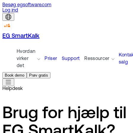
Besøg egsoftware.com
Log ind
EG SmartKalk
Hvordan
Konta
virker
Priser
Support
Ressourcer
salg
det
Book demo
Prøv gratis
Helpdesk
Brug for hjælp til
EG SmartKalk?