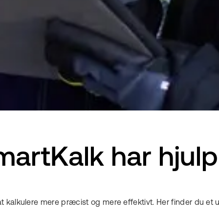
artKalk har hjulp
alkulere mere præcist og mere effektivt. Her finder du et udp