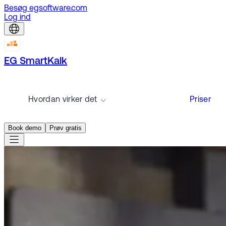
Besøg egsoftware.com
Log ind
EG SmartKalk
Hvordan virker det
Priser
Book demo
Prøv gratis