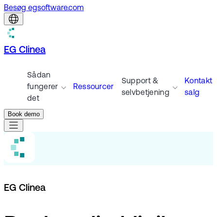
Besøg egsoftware.com
EG Clinea
Sådan
Support &
Kontakt
fungerer
Ressourcer
selvbetjening
salg
det
Book demo
EG Clinea