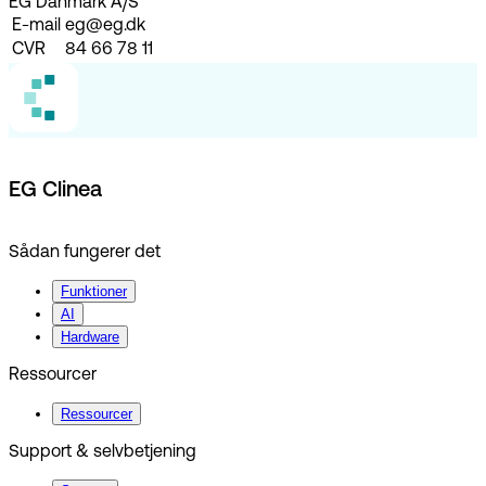
EG Danmark A/S
E-mail
eg@eg.dk
CVR
84 66 78 11
EG Clinea
Sådan fungerer det
Funktioner
AI
Hardware
Ressourcer
Ressourcer
Support & selvbetjening