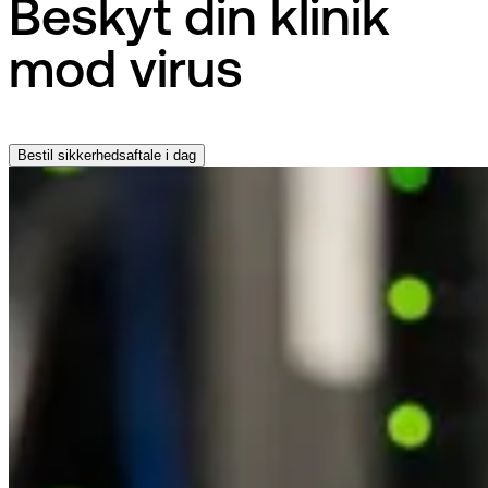
Beskyt din klinik
mod virus
Bestil sikkerhedsaftale i dag